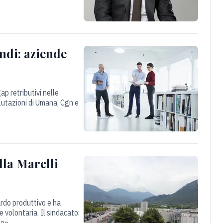
endi: aziende
ap retributivi nelle
lutazioni di Umana, Cgn e
lla Marelli
ardo produttivo e ha
e volontaria. Il sindacato:
so»