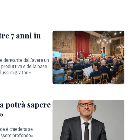
tre 7 anni in
re derivante dall'avere un
à produttiva e della base
lussi migratori»
a potrà sapere
i»
de è chiedersi se
 essere profondo»