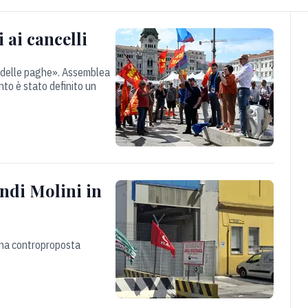
 ai cancelli
vo delle paghe». Assemblea
anto è stato definito un
ndi Molini in
a una controproposta