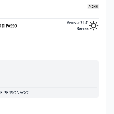
ACCEDI
Udine
:
32.9
°
Venezia
:
32.4
°
 DI PASSO
Nuvoloso
Sereno
 E PERSONAGGI