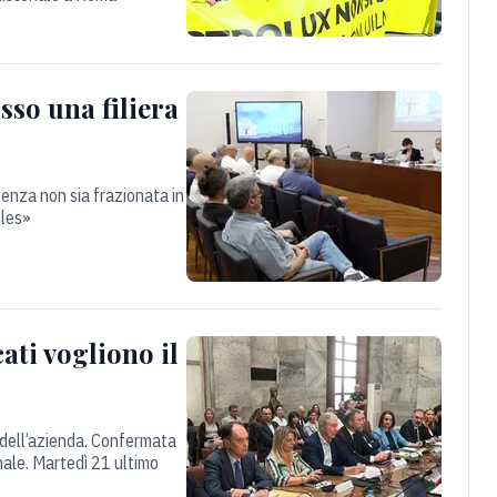
sso una filiera
rtenza non sia frazionata in
lles»
ati vogliono il
e dell’azienda. Confermata
nale. Martedì 21 ultimo