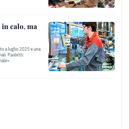
 in calo, ma
tto a luglio 2025 e una
ali. Paoletti:
onale»