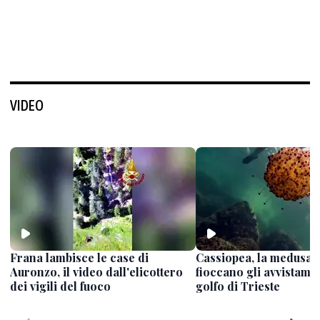
VIDEO
Frana lambisce le case di
Cassiopea, la medusa 
Auronzo, il video dall'elicottero
fioccano gli avvistamen
dei vigili del fuoco
golfo di Trieste