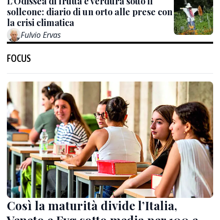
L’Odissea di frutta e verdura sotto il
solleone: diario di un orto alle prese con
la crisi climatica
Fulvio Ervas
FOCUS
Così la maturità divide l’Italia,
Veneto e Fvg sotto media per 100 e