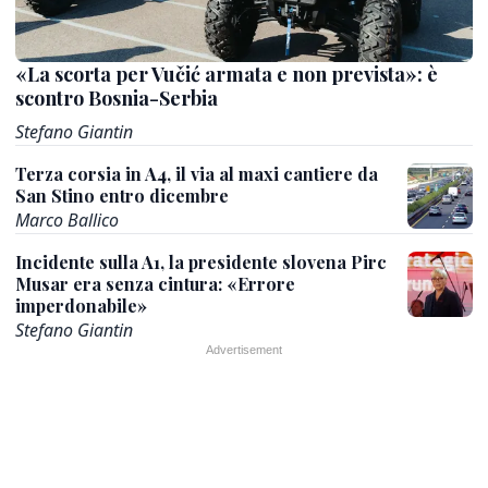
«La scorta per Vučić armata e non prevista»: è
scontro Bosnia-Serbia
Stefano Giantin
Terza corsia in A4, il via al maxi cantiere da
San Stino entro dicembre
Marco Ballico
Incidente sulla A1, la presidente slovena Pirc
Musar era senza cintura: «Errore
imperdonabile»
Stefano Giantin