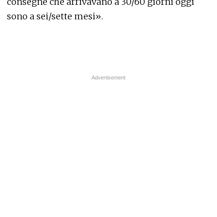
consegne che arrivavano a 30/60 giorni oggi
sono a sei/sette mesi».