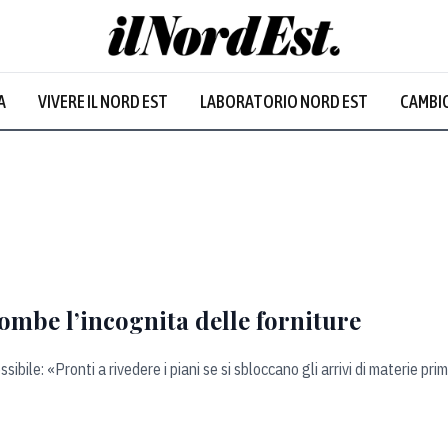
A
VIVERE IL NORD EST
LABORATORIO NORD EST
CAMBIO
combe l’incognita delle forniture
ile: «Pronti a rivedere i piani se si sbloccano gli arrivi di materie prim