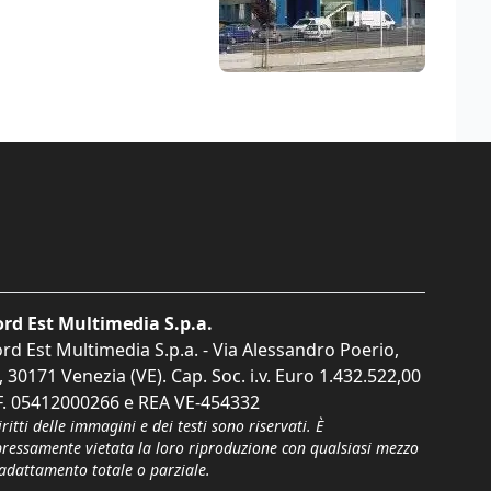
rd Est Multimedia S.p.a.
rd Est Multimedia S.p.a. - Via Alessandro Poerio,
, 30171 Venezia (VE). Cap. Soc. i.v. Euro 1.432.522,00
F. 05412000266 e REA VE-454332
iritti delle immagini e dei testi sono riservati. È
pressamente vietata la loro riproduzione con qualsiasi mezzo
'adattamento totale o parziale.