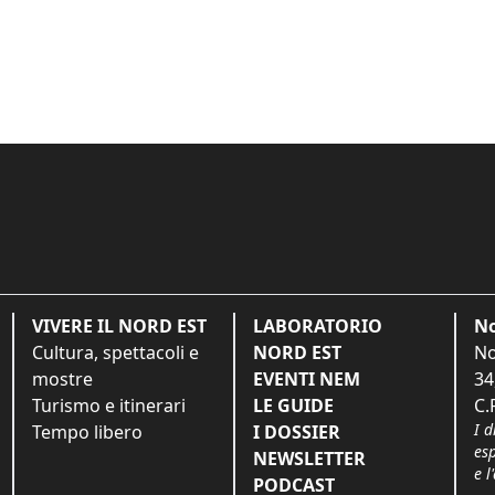
VIVERE IL NORD EST
LABORATORIO
No
Cultura, spettacoli e
NORD EST
No
mostre
EVENTI NEM
34
Turismo e itinerari
LE GUIDE
C.
I d
Tempo libero
I DOSSIER
es
NEWSLETTER
e l
PODCAST