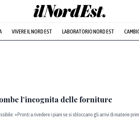
A
VIVERE IL NORD EST
LABORATORIO NORD EST
CAMBIO
combe l’incognita delle forniture
ile: «Pronti a rivedere i piani se si sbloccano gli arrivi di materie prim