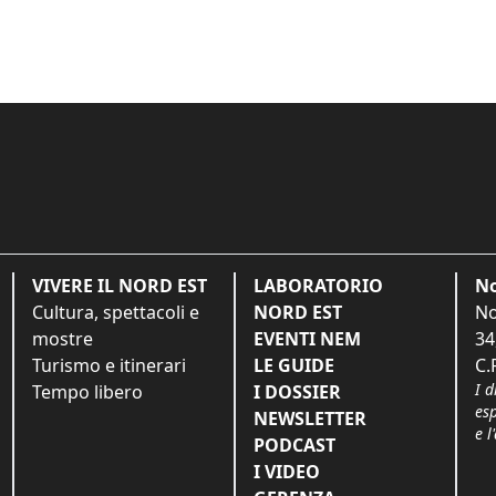
VIVERE IL NORD EST
LABORATORIO
No
Cultura, spettacoli e
NORD EST
No
mostre
EVENTI NEM
34
Turismo e itinerari
LE GUIDE
C.
I d
Tempo libero
I DOSSIER
es
NEWSLETTER
e l
PODCAST
I VIDEO