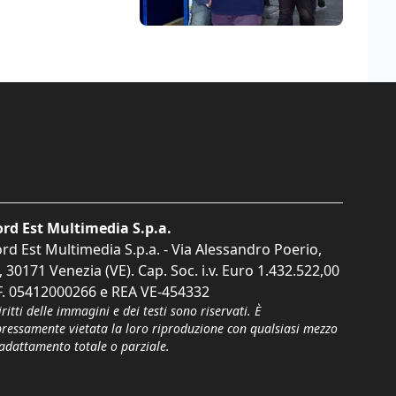
rd Est Multimedia S.p.a.
rd Est Multimedia S.p.a. - Via Alessandro Poerio,
, 30171 Venezia (VE). Cap. Soc. i.v. Euro 1.432.522,00
F. 05412000266 e REA VE-454332
iritti delle immagini e dei testi sono riservati. È
pressamente vietata la loro riproduzione con qualsiasi mezzo
'adattamento totale o parziale.