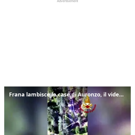
Frana lambisce le case di Auronzo, il video dall'elicottero dei vigili del fuoco