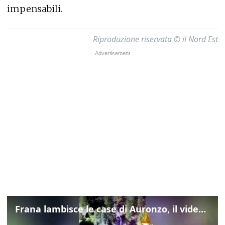
impensabili.
Riproduzione riservata © il Nord Est
Frana lambisce le case di Auronzo, il video dall'elicottero dei vigili del fuoco