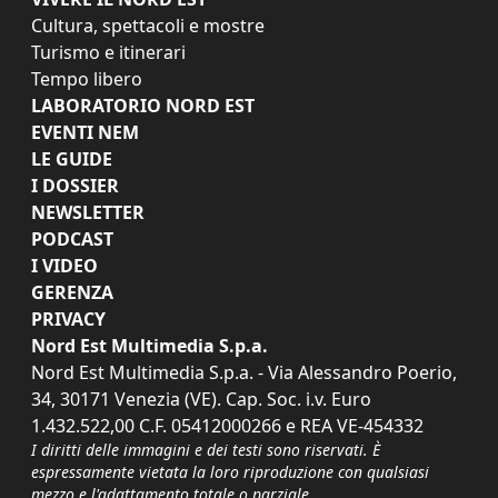
Cultura, spettacoli e mostre
Turismo e itinerari
Tempo libero
LABORATORIO NORD EST
EVENTI NEM
LE GUIDE
I DOSSIER
NEWSLETTER
PODCAST
I VIDEO
GERENZA
PRIVACY
Nord Est Multimedia S.p.a.
Nord Est Multimedia S.p.a. - Via Alessandro Poerio,
34, 30171 Venezia (VE). Cap. Soc. i.v. Euro
1.432.522,00 C.F. 05412000266 e REA VE-454332
I diritti delle immagini e dei testi sono riservati. È
espressamente vietata la loro riproduzione con qualsiasi
mezzo e l'adattamento totale o parziale.