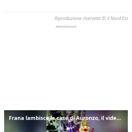
Riproduzione riservata © il Nord Est
Frana lambisce le case di Auronzo, il video dall'elicottero dei vigili del fuoco