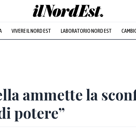
A
VIVERE IL NORD EST
LABORATORIO NORD EST
CAMBIO
lla ammette la scon
di potere”