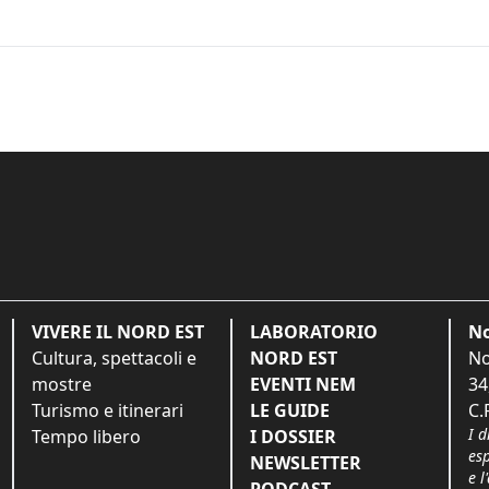
VIVERE IL NORD EST
LABORATORIO
No
Cultura, spettacoli e
NORD EST
No
mostre
EVENTI NEM
34
Turismo e itinerari
LE GUIDE
C.
I d
Tempo libero
I DOSSIER
es
NEWSLETTER
e l
PODCAST