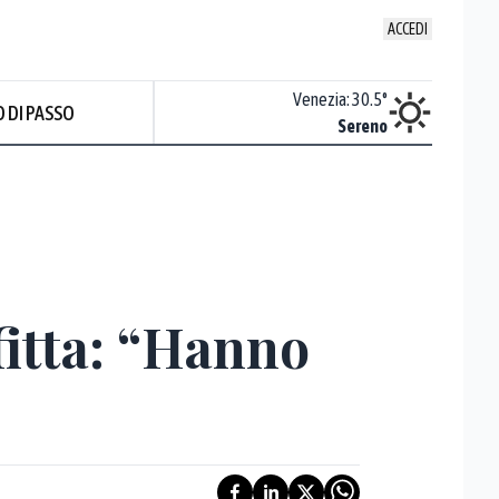
ACCEDI
Udine
:
32.7
°
Venezia
:
30.5
°
 DI PASSO
Sereno
Sereno
fitta: “Hanno