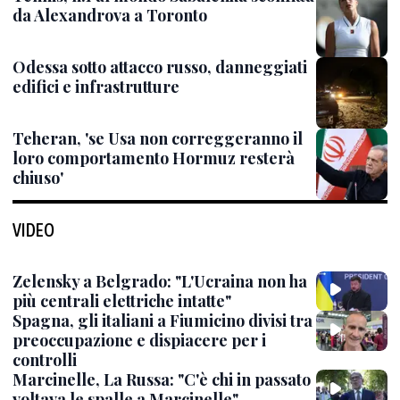
da Alexandrova a Toronto
Odessa sotto attacco russo, danneggiati
edifici e infrastrutture
Teheran, 'se Usa non correggeranno il
loro comportamento Hormuz resterà
chiuso'
VIDEO
Zelensky a Belgrado: "L'Ucraina non ha
più centrali elettriche intatte"
Spagna, gli italiani a Fiumicino divisi tra
preoccupazione e dispiacere per i
controlli
Marcinelle, La Russa: "C'è chi in passato
voltava le spalle a Marcinelle"