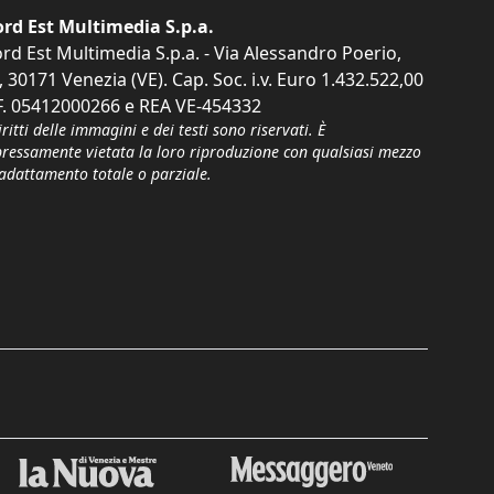
rd Est Multimedia S.p.a.
rd Est Multimedia S.p.a. - Via Alessandro Poerio,
, 30171 Venezia (VE). Cap. Soc. i.v. Euro 1.432.522,00
F. 05412000266 e REA VE-454332
iritti delle immagini e dei testi sono riservati. È
pressamente vietata la loro riproduzione con qualsiasi mezzo
'adattamento totale o parziale.