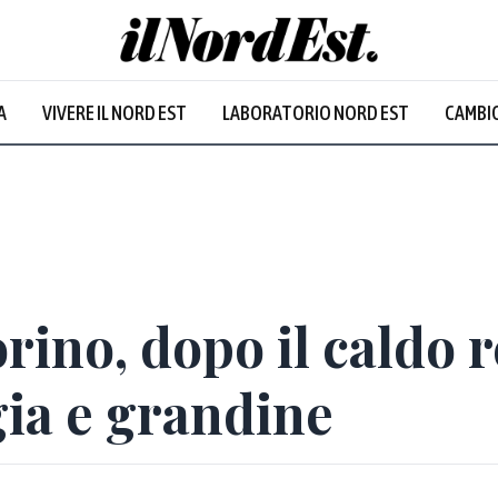
Udine
:
27.9
°
A
VIVERE IL NORD EST
LABORATORIO NORD EST
CAMBIO
Prevalentemente soleggiato
Prevalentem
ino, dopo il caldo 
gia e grandine