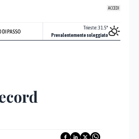
ACCEDI
Venezia
:
30.5
°
Trieste
:
31.5
°
 DI PASSO
ente soleggiato
Prevalentemente soleggiato
record