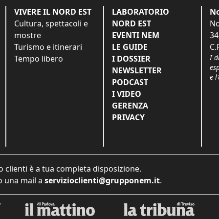
VIVERE IL NORD EST
LABORATORIO
No
Cultura, spettacoli e
NORD EST
No
mostre
EVENTI NEM
34
Turismo e itinerari
LE GUIDE
C.
I d
Tempo libero
I DOSSIER
es
NEWSLETTER
e l
PODCAST
I VIDEO
GERENZA
PRIVACY
o clienti è a tua completa disposizione.
 una mail a
servizioclienti@grupponem.it
.