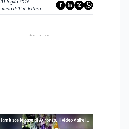
01 luglio 2026
meno di 1' di lettura
Frana lambisce le case di Auronzo, il video dall'elicottero dei vigili del fuoco