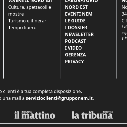
VIVERE IL NORD EST
LABORATORIO
No
Cultura, spettacoli e
NORD EST
No
mostre
EVENTI NEM
34
Turismo e itinerari
LE GUIDE
C.
I d
Tempo libero
I DOSSIER
es
NEWSLETTER
e l
PODCAST
I VIDEO
GERENZA
PRIVACY
o clienti è a tua completa disposizione.
 una mail a
servizioclienti@grupponem.it
.