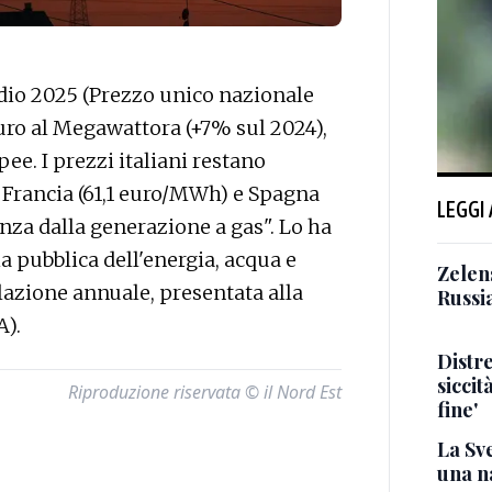
io 2025 (Prezzo unico nazionale
,9 euro al Megawattora (+7% sul 2024),
pee. I prezzi italiani restano
i Francia (61,1 euro/MWh) e Spagna
LEGGI
nza dalla generazione a gas". Lo ha
ia pubblica dell'energia, acqua e
Zelens
relazione annuale, presentata alla
Russi
A).
Distr
siccit
Riproduzione riservata © il Nord Est
fine'
La Sv
una n