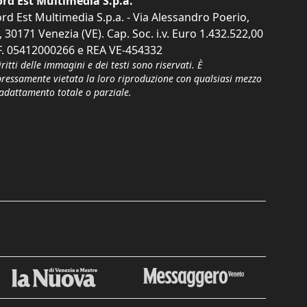
rd Est Multimedia S.p.a.
rd Est Multimedia S.p.a. - Via Alessandro Poerio,
, 30171 Venezia (VE). Cap. Soc. i.v. Euro 1.432.522,00
F. 05412000266 e REA VE-454332
iritti delle immagini e dei testi sono riservati. È
pressamente vietata la loro riproduzione con qualsiasi mezzo
'adattamento totale o parziale.