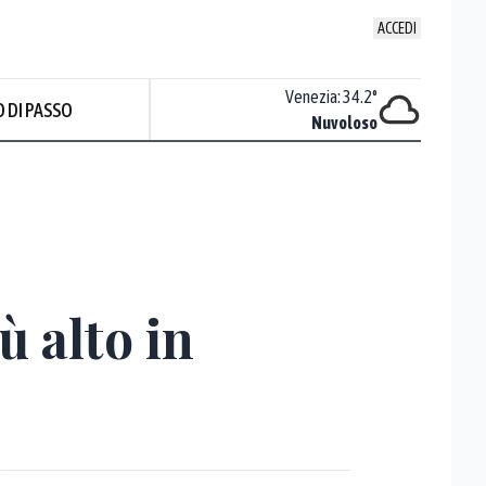
ACCEDI
Udine
:
36.4
°
Venezia
:
34.2
°
 DI PASSO
Nuvoloso
Nuvoloso
Prev
ù alto in