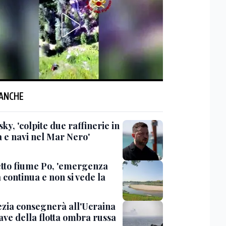
 ANCHE
ky, 'colpite due raffinerie in
a e navi nel Mar Nero'
etto fiume Po, 'emergenza
à continua e non si vede la
ezia consegnerà all'Ucraina
ave della flotta ombra russa