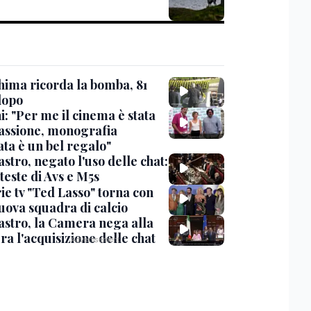
hima ricorda la bomba, 81
dopo
: "Per me il cinema è stata
assione, monografia
ata è un bel regalo"
stro, negato l'uso delle chat:
teste di Avs e M5s
ie tv "Ted Lasso" torna con
uova squadra di calcio
stro, la Camera nega alla
a l'acquisizione delle chat