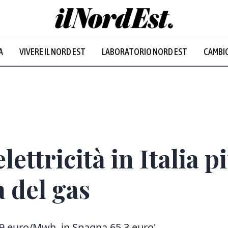
A
VIVERE IL NORD EST
LABORATORIO NORD EST
CAMBIO
lettricità in Italia pi
 del gas
,9 euro/Mwh, in Spagna 65,3 euro'