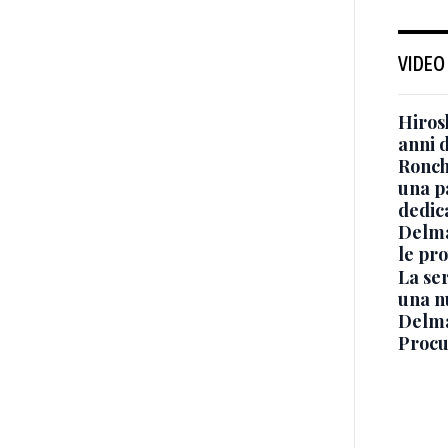
VIDEO
Hiros
anni 
Ronchi
una p
dedic
Delma
le pro
La ser
una n
Delma
Procur