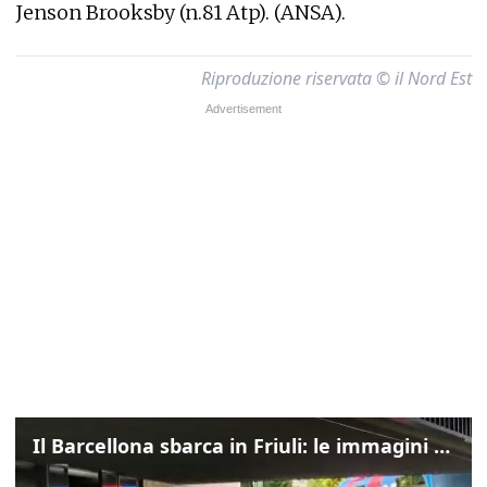
Jenson Brooksby (n.81 Atp). (ANSA).
Riproduzione riservata © il Nord Est
Il Barcellona sbarca in Friuli: le immagini dell'arrivo in albergo