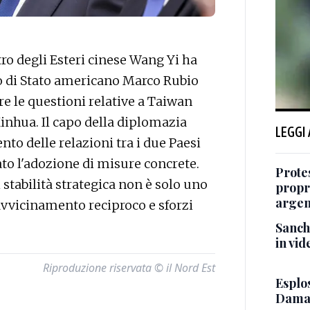
ro degli Esteri cinese Wang Yi ha
io di Stato americano Marco Rubio
ire le questioni relative a Taiwan
inhua. Il capo della diplomazia
LEGGI
to delle relazioni tra i due Paesi
ato l'adozione di misure concrete.
Protes
 stabilità strategica non è solo uno
propr
argen
avvicinamento reciproco e sforzi
Sanch
in vid
Riproduzione riservata © il Nord Est
Esplos
Damasc