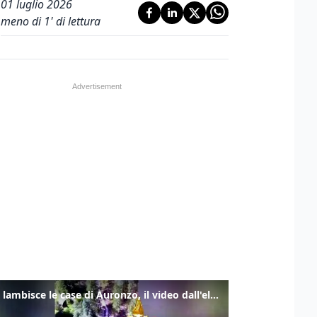
01 luglio 2026
meno di 1' di lettura
Frana lambisce le case di Auronzo, il video dall'elicottero dei vigili del fuoco