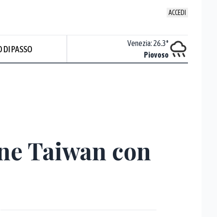
ACCEDI
Udine
:
24.6
°
Venezia
:
26.3
°
 DI PASSO
Nuvoloso
Piovoso
one Taiwan con