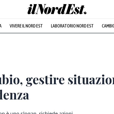
A
VIVERE IL NORD EST
LABORATORIO NORD EST
CAMBIO
io, gestire situazi
denza
non è uno slogan, richiede azioni