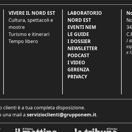
VIVERE IL NORD EST
LABORATORIO
No
Cultura, spettacoli e
NORD EST
No
mostre
EVENTI NEM
34
Turismo e itinerari
LE GUIDE
C.
I d
Tempo libero
I DOSSIER
es
NEWSLETTER
e l
PODCAST
I VIDEO
GERENZA
PRIVACY
o clienti è a tua completa disposizione.
 una mail a
servizioclienti@grupponem.it
.