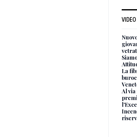
VIDEO
Nuovo
giova
vetra
Siamo 
Attitu
La fib
burocr
Venet
Al via
premi
l'Exc
Incend
riser