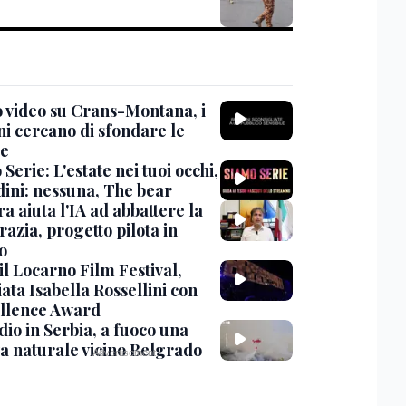
 video su Crans-Montana, i
ni cercano di sfondare le
te
Serie: L'estate nei tuoi occhi,
dini: nessuna, The bear
ra aiuta l'IA ad abbattere la
azia, progetto pilota in
o
 il Locarno Film Festival,
ata Isabella Rossellini con
ellence Award
io in Serbia, a fuoco una
va naturale vicino Belgrado