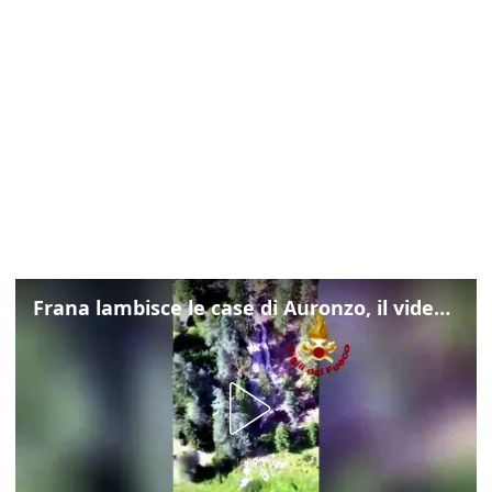
Frana lambisce le case di Auronzo, il video dall'elicottero dei vigili del fuoco