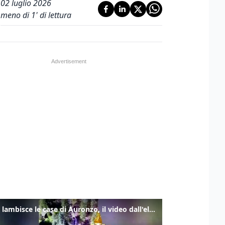
02 luglio 2026
meno di 1' di lettura
Frana lambisce le case di Auronzo, il video dall'elicottero dei vigili del fuoco