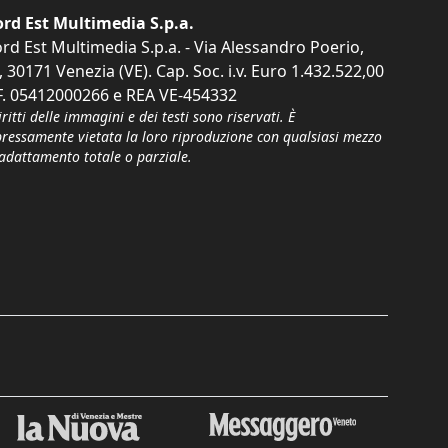
rd Est Multimedia S.p.a.
rd Est Multimedia S.p.a. - Via Alessandro Poerio,
, 30171 Venezia (VE). Cap. Soc. i.v. Euro 1.432.522,00
F. 05412000266 e REA VE-454332
iritti delle immagini e dei testi sono riservati. È
pressamente vietata la loro riproduzione con qualsiasi mezzo
'adattamento totale o parziale.