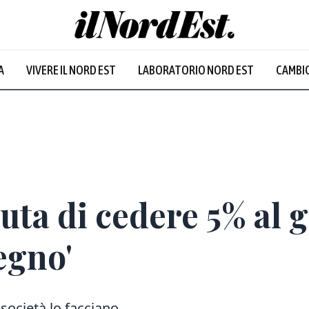
A
VIVERE IL NORD EST
LABORATORIO NORD EST
CAMBIO
luta di cedere 5% al
egno'
società lo facciano