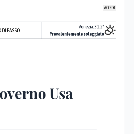
ACCEDI
Udine
:
32.5
°
Venezia
:
31.2
°
 DI PASSO
Nuvoloso
Prevalentemente soleggiato
Prev
 governo Usa