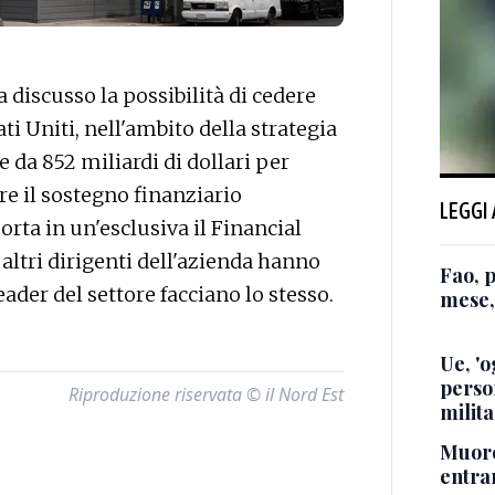
iscusso la possibilità di cedere
i Uniti, nell'ambito della strategia
le da 852 miliardi di dollari per
ere il sostegno finanziario
LEGGI
rta in un'esclusiva il Financial
altri dirigenti dell'azienda hanno
Fao, 
eader del settore facciano lo stesso.
mese,
Ue, 'o
perso
Riproduzione riservata © il Nord Est
milita
Muore
entra