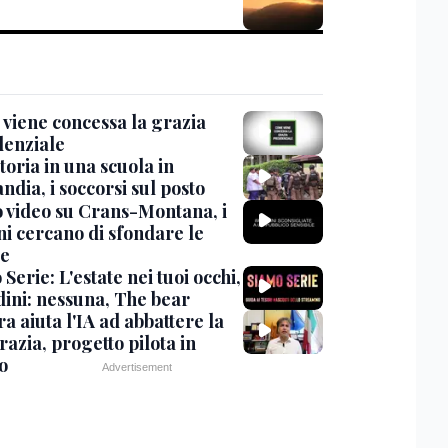
viene concessa la grazia
denziale
oria in una scuola in
ndia, i soccorsi sul posto
 video su Crans-Montana, i
ni cercano di sfondare le
te
Serie: L'estate nei tuoi occhi,
dini: nessuna, The bear
ra aiuta l'IA ad abbattere la
azia, progetto pilota in
o