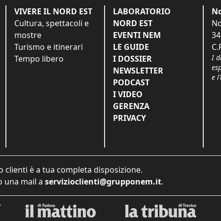
VIVERE IL NORD EST
LABORATORIO
No
Cultura, spettacoli e
NORD EST
No
mostre
EVENTI NEM
34
Turismo e itinerari
LE GUIDE
C.
I d
Tempo libero
I DOSSIER
es
NEWSLETTER
e l
PODCAST
I VIDEO
GERENZA
PRIVACY
o clienti è a tua completa disposizione.
 una mail a
servizioclienti@grupponem.it
.