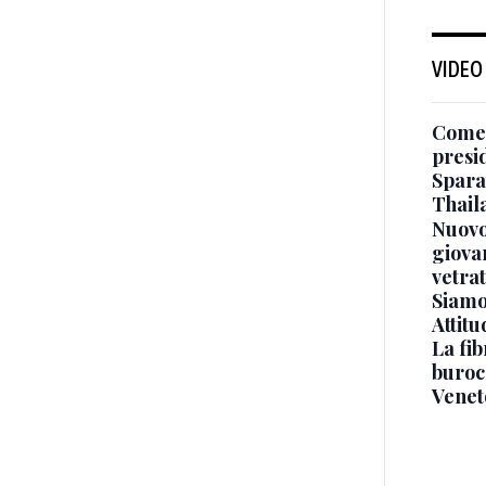
VIDEO
Come 
presi
Sparat
Thaila
Nuovo
giova
vetra
Siamo 
Attitu
La fib
burocr
Venet