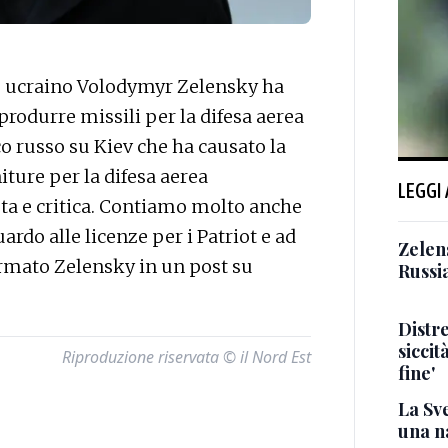
te ucraino Volodymyr Zelensky ha
 produrre missili per la difesa aerea
co russo su Kiev che ha causato la
ture per la difesa aerea
LEGGI
uta e critica. Contiamo molto anche
ardo alle licenze per i Patriot e ad
Zelens
ermato Zelensky in un post su
Russi
Distr
siccit
Riproduzione riservata © il Nord Est
fine'
La Sv
una n