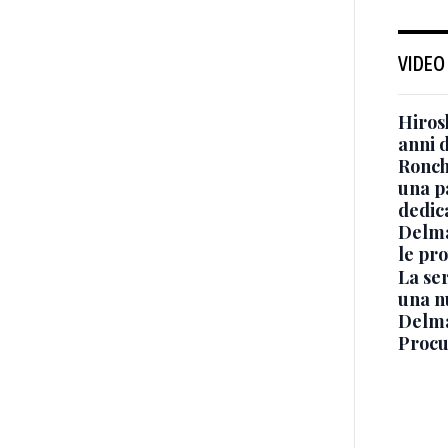
VIDEO
Hiros
anni 
Ronchi
una p
dedic
Delma
le pro
La ser
una n
Delma
Procur