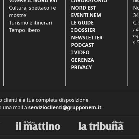
VIVERE IL NORD EST
LABORATORIO
No
Cultura, spettacoli e
NORD EST
No
mostre
EVENTI NEM
34
Turismo e itinerari
LE GUIDE
C.
I d
Tempo libero
I DOSSIER
es
NEWSLETTER
e l
PODCAST
I VIDEO
GERENZA
PRIVACY
o clienti è a tua completa disposizione.
 una mail a
servizioclienti@grupponem.it
.