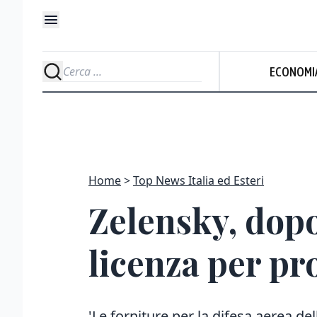
ECONOMI
Home
Top News Italia ed Esteri
Zelensky, dopo 
licenza per pr
'Le forniture per la difesa aerea de