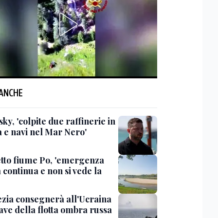
 ANCHE
ky, 'colpite due raffinerie in
a e navi nel Mar Nero'
etto fiume Po, 'emergenza
à continua e non si vede la
ezia consegnerà all'Ucraina
ave della flotta ombra russa