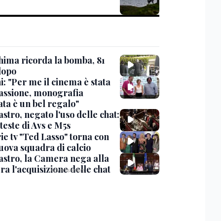
hima ricorda la bomba, 81
dopo
: "Per me il cinema è stata
assione, monografia
ata è un bel regalo"
stro, negato l'uso delle chat:
teste di Avs e M5s
ie tv "Ted Lasso" torna con
uova squadra di calcio
stro, la Camera nega alla
a l'acquisizione delle chat