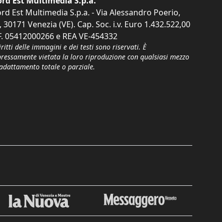
rd Est Multimedia S.p.a.
rd Est Multimedia S.p.a. - Via Alessandro Poerio,
, 30171 Venezia (VE). Cap. Soc. i.v. Euro 1.432.522,00
F. 05412000266 e REA VE-454332
iritti delle immagini e dei testi sono riservati. È
pressamente vietata la loro riproduzione con qualsiasi mezzo
'adattamento totale o parziale.