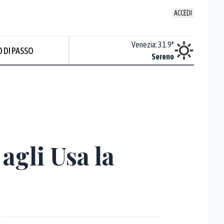
ACCEDI
Udine
:
31.8
°
Venezia
:
31.9
°
 DI PASSO
Sereno
Sereno
agli Usa la