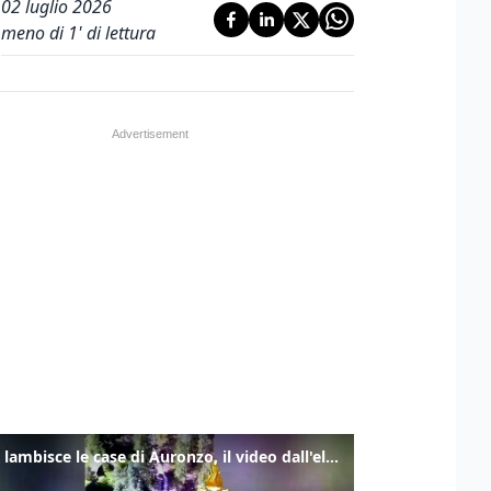
02 luglio 2026
meno di 1' di lettura
Frana lambisce le case di Auronzo, il video dall'elicottero dei vigili del fuoco