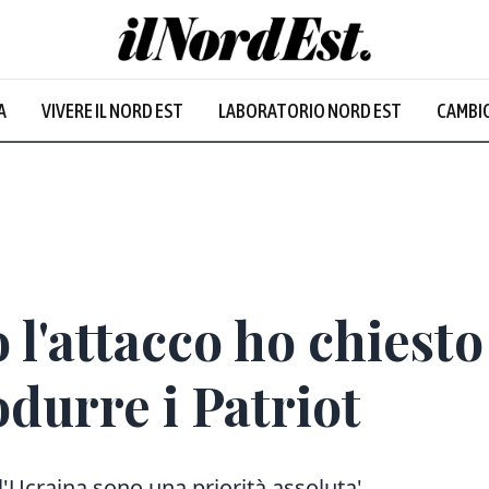
A
VIVERE IL NORD EST
LABORATORIO NORD EST
CAMBIO
l'attacco ho chiesto 
odurre i Patriot
ll'Ucraina sono una priorità assoluta'