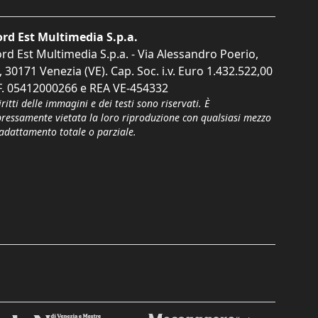
rd Est Multimedia S.p.a.
rd Est Multimedia S.p.a. - Via Alessandro Poerio,
, 30171 Venezia (VE). Cap. Soc. i.v. Euro 1.432.522,00
F. 05412000266 e REA VE-454332
iritti delle immagini e dei testi sono riservati. È
pressamente vietata la loro riproduzione con qualsiasi mezzo
'adattamento totale o parziale.