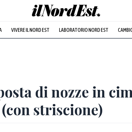
A
VIVERE IL NORD EST
LABORATORIO NORD EST
CAMBIO
Prevalentem
osta di nozze in cim
 (con striscione)