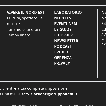
VIVERE IL NORD EST
LABORATORIO
No
Cultura, spettacoli e
NORD EST
No
mostre
EVENTI NEM
34
Turismo e itinerari
LE GUIDE
C.
I d
Tempo libero
I DOSSIER
es
NEWSLETTER
e l
PODCAST
I VIDEO
GERENZA
PRIVACY
o clienti è a tua completa disposizione.
 una mail a
servizioclienti@grupponem.it
.