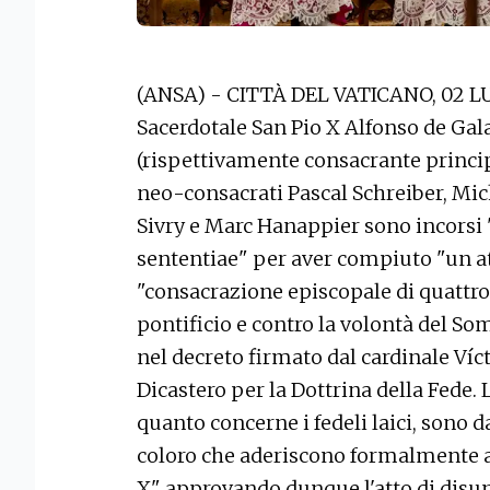
(ANSA) - CITTÀ DEL VATICANO, 02 LUG
Sacerdotale San Pio X Alfonso de Gala
(rispettivamente consacrante princip
neo-consacrati Pascal Schreiber, Mic
Sivry e Marc Hanappier sono incorsi 
sententiae" per aver compiuto "un att
"consacrazione episcopale di quattro
pontificio e contro la volontà del So
nel decreto firmato dal cardinale Ví
Dicastero per la Dottrina della Fede.
quanto concerne i fedeli laici, sono d
coloro che aderiscono formalmente al
X" approvando dunque l'atto di disu