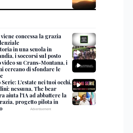
viene concessa la grazia
denziale
oria in una scuola in
ndia, i soccorsi sul posto
 video su Crans-Montana, i
ni cercano di sfondare le
te
Serie: L'estate nei tuoi occhi,
dini: nessuna, The bear
ra aiuta l'IA ad abbattere la
azia, progetto pilota in
o