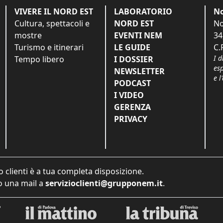
VIVERE IL NORD EST
LABORATORIO
No
Cultura, spettacoli e
NORD EST
No
mostre
EVENTI NEM
34
Turismo e itinerari
LE GUIDE
C.
I d
Tempo libero
I DOSSIER
es
NEWSLETTER
e l
PODCAST
I VIDEO
GERENZA
PRIVACY
o clienti è a tua completa disposizione.
 una mail a
servizioclienti@grupponem.it
.