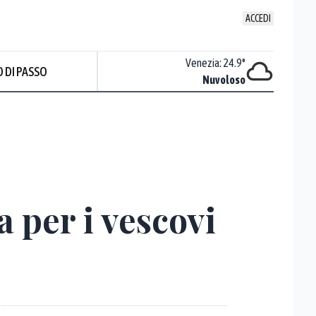
ACCEDI
Udine
:
23.2
°
Venezia
:
24.9
°
 DI PASSO
Nuvoloso
Nuvoloso
Prev
a per i vescovi