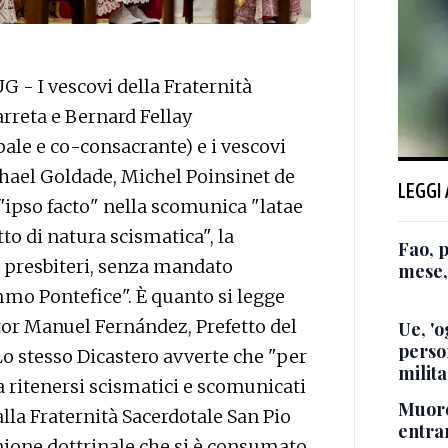
 - I vescovi della Fraternità
rreta e Bernard Fellay
ale e co-consacrante) e i vescovi
hael Goldade, Michel Poinsinet de
LEGGI
"ipso facto" nella scomunica "latae
o di natura scismatica", la
Fao, 
 presbiteri, senza mandato
mese,
mmo Pontefice". È quanto si legge
ctor Manuel Fernández, Prefetto del
Ue, 'o
perso
 Lo stesso Dicastero avverte che "per
milita
a ritenersi scismatici e scomunicati
Muore
la Fraternità Sacerdotale San Pio
entra
nione dottrinale che si è consumato