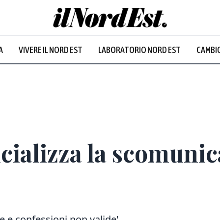
A
VIVERE IL NORD EST
LABORATORIO NORD EST
CAMBIO
icializza la scomunic
ze e confessioni non valide'