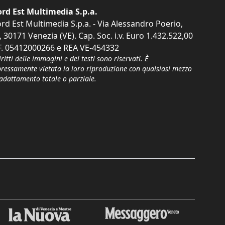
rd Est Multimedia S.p.a.
rd Est Multimedia S.p.a. - Via Alessandro Poerio,
, 30171 Venezia (VE). Cap. Soc. i.v. Euro 1.432.522,00
F. 05412000266 e REA VE-454332
iritti delle immagini e dei testi sono riservati. È
pressamente vietata la loro riproduzione con qualsiasi mezzo
'adattamento totale o parziale.