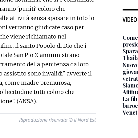
rranno 'puniti' coloro che
le attività senza sposare in toto lo
VIDEO
ioni verranno giudicate caso per
che viene richiamato nel
Come 
presi
fine, il santo Popolo di Dio che i
Sparat
rdotale San Pio X amministrano
Thaila
acramento della penitenza da loro
Nuovo
giova
assistito sono invalidi" avverte il
vetra
esa, come madre premurosa,
Siamo 
Attitu
sollecitudine tutti coloro che
La fib
ione". (ANSA).
burocr
Venet
Riproduzione riservata © il Nord Est