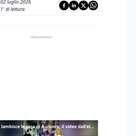
02 luglio 2026
1
' di lettura
Frana lambisce le case di Auronzo, il video dall'elicottero dei vigili del fuoco