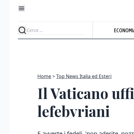
ECONOMI
Home
Top News Italia ed Esteri
Il Vaticano uff
lefebvriani
E avverte i fedeli, 'non aderite, noz