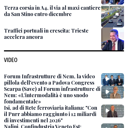
Terza corsia in A4, il via al maxi cantiere
da San Stino entro dicembre
Traffici portuali in crescita: Trieste
accelera ancora
VIDEO
Forum Infrastrutture di Nem, la video
pillola dell'evento a Padova Congress
Scarpa (Save) al Forum infrastrutture di
Nem: «L’intermodalità è uno snodo
fondamentale»
Isi, ad di Rete ferroviaria italiana: "Con
il Pnrr abbiamo raggiunto i 12 miliardi
di investimenti nel 2026"
Nalini, Confindustria Veneto Est: