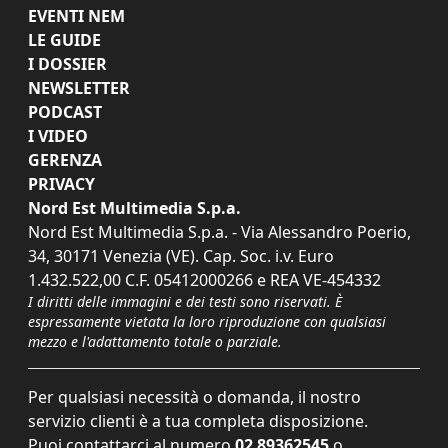
EVENTI NEM
LE GUIDE
I DOSSIER
NEWSLETTER
PODCAST
I VIDEO
GERENZA
PRIVACY
Nord Est Multimedia S.p.a.
Nord Est Multimedia S.p.a. - Via Alessandro Poerio,
34, 30171 Venezia (VE). Cap. Soc. i.v. Euro
1.432.522,00 C.F. 05412000266 e REA VE-454332
I diritti delle immagini e dei testi sono riservati. È
espressamente vietata la loro riproduzione con qualsiasi
mezzo e l'adattamento totale o parziale.
Per qualsiasi necessità o domanda, il nostro
servizio clienti è a tua completa disposizione.
Puoi contattarci al numero
02 89362545
o