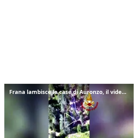
Frana lambisce le case di Auronzo, il video dall'elicottero dei vigili del fuoco