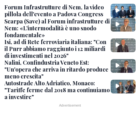
Forum Infrastrutture di Nem, la video
pillola dell'evento a Padova Congress
Scarpa (Save) al Forum infrastrutture di
Nem: «L’intermodalità è uno snodo
fondamentale»
Isi, ad di Rete ferroviaria italiana: "Con
il Pnrr abbiamo raggiunto i 12 miliardi
di investimenti nel 2026"
Nalini, Confindustria Veneto Est:
"Un'opera che arriva in ritardo produce
meno crescita"
Autostrade Alto Adriatico, Monaco:
"Tariffe ferme dal 2018 ma continuiamo
a investire"