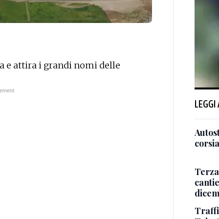
va e attira i grandi nomi delle
LEGGI
Autos
corsi
Terza 
canti
dice
Traffi