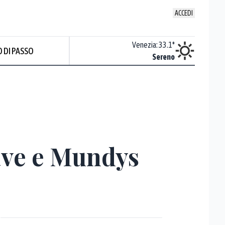
ACCEDI
Udine
:
30.5
°
Venezia
:
33.1
°
 DI PASSO
ente soleggiato
Sereno
Prev
Save e Mundys