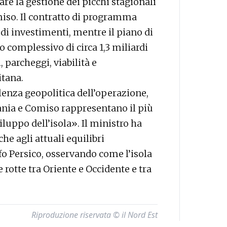
rare la gestione dei picchi stagionali
miso. Il contratto di programma
di investimenti, mentre il piano di
 complessivo di circa 1,3 miliardi
, parcheggi, viabilità e
itana.
alenza geopolitica dell’operazione,
ania e Comiso rappresentano il più
luppo dell’isola». Il ministro ha
che agli attuali equilibri
lfo Persico, osservando come l’isola
e rotte tra Oriente e Occidente e tra
Riproduzione riservata © il Nord Est