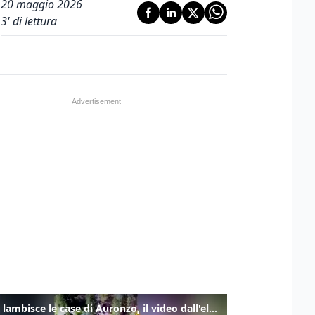
20 maggio 2026
3
' di lettura
Frana lambisce le case di Auronzo, il video dall'elicottero dei vigili del fuoco