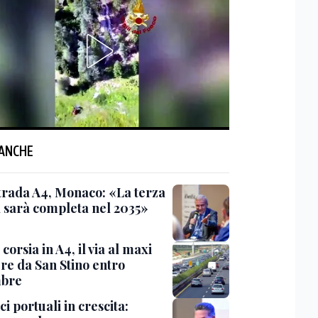
 ANCHE
trada A4, Monaco: «La terza
a sarà completa nel 2035»
corsia in A4, il via al maxi
ere da San Stino entro
mbre
ci portuali in crescita: