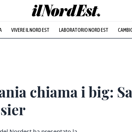
A
VIVERE IL NORD EST
LABORATORIO NORD EST
CAMBIO
Prevalentem
ania chiama i big: 
ssier
o del Nordest
ha presentato
la