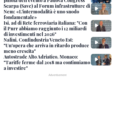
pillola dell'evento a Padova Congress
Scarpa (Save) al Forum infrastrutture di
Nem: «L’intermodalità è uno snodo
fondamentale»
Isi, ad di Rete ferroviaria italiana: "Con
il Pnrr abbiamo raggiunto i 12 miliardi
di investimenti nel 2026"
Nalini, Confindustria Veneto Est:
"Un'opera che arriva in ritardo produce
meno crescita"
Autostrade Alto Adriatico, Monaco:
"Tariffe ferme dal 2018 ma continuiamo
a investire"