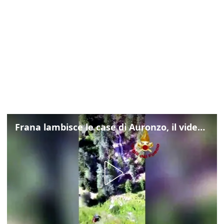
Frana lambisce le case di Auronzo, il video dall'elicottero dei vigili del fuoco