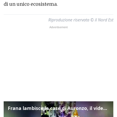
di un unico ecosistema.
Riproduzione riservata © il Nord Est
Frana lambisce le case di Auronzo, il video dall'elicottero dei vigili del fuoco