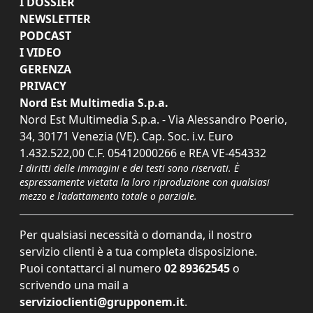
I DOSSIER
NEWSLETTER
PODCAST
I VIDEO
GERENZA
PRIVACY
Nord Est Multimedia S.p.a.
Nord Est Multimedia S.p.a. - Via Alessandro Poerio,
34, 30171 Venezia (VE). Cap. Soc. i.v. Euro
1.432.522,00 C.F. 05412000266 e REA VE-454332
I diritti delle immagini e dei testi sono riservati. È
espressamente vietata la loro riproduzione con qualsiasi
mezzo e l'adattamento totale o parziale.
Per qualsiasi necessità o domanda, il nostro
servizio clienti è a tua completa disposizione.
Puoi contattarci al numero
02 89362545
o
scrivendo una mail a
servizioclienti@grupponem.it
.