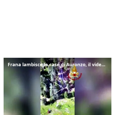
Frana lambisce le case di Auronzo, il video dall'elicottero dei vigili del fuoco