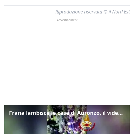
Riproduzione riservata © il Nord Est
Frana lambisce le case di Auronzo, il video dall'elicottero dei vigili del fuoco