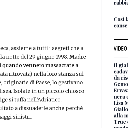
rabbia
Così 
consen
ca, assieme a tutti i segreti che a
VIDEO
la notte del 29 giugno 1998.
Madre
Il gia
nni quando vennero massacrate a
cadave
ta ritrovata) nella loro stanza sul
da ris
, originarie di Paese, lo gestivano
Gemo
Ervas:
isea. Isolate in un piccolo chiosco
nera e
ge si tuffa nell’Adriatico.
Lisa 
sultato a dissuaderle anche perché
Giallo
alla 
ggi sinistri.
True c