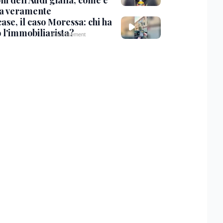
ni dell'Audi gialla, come è
a veramente
ase, il caso Moressa: chi ha
 l'immobiliarista?