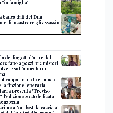
 “in famiglia”
la banca dati del Dna
te di incastrare gli assassini
llo dei lingotti d’oro e del
re fatto a pezzi: tre misteri
olvere sull'omicidio di
na
 il rapporto tra la cronaca
 la finzione letteraria
Marra presenta "Treviso
", l'edizione 2026 dedicata
menzogna
rime a Nordest: la caccia ai