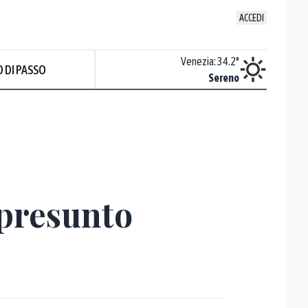
ACCEDI
Udine
:
35.2
°
Venezia
:
34.2
°
 DI PASSO
Nuvoloso
Sereno
l presunto