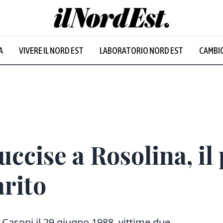
A
VIVERE IL NORD EST
LABORATORIO NORD EST
CAMBIO
uccise a Rosolina, i
arito
i Casoni il 29 giugno 1988, vittime due