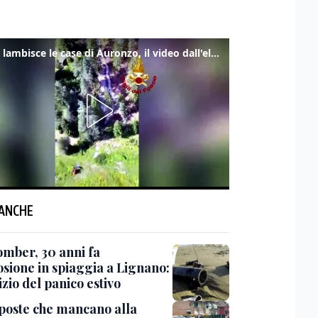
Frana lambisce le case di Auronzo, il video dall'elicottero dei vigili del fuoco
 ANCHE
mber, 30 anni fa
osione in spiaggia a Lignano:
nizio del panico estivo
sposte che mancano alla