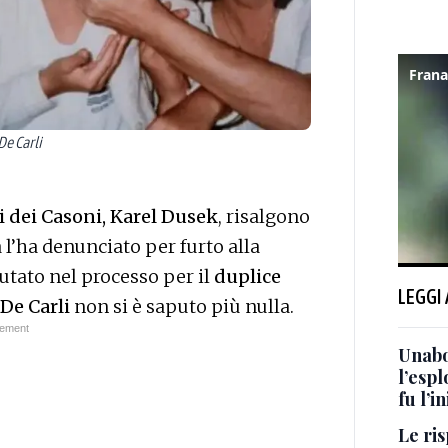
De Carli
i dei Casoni, Karel Dusek
, risalgono
l’ha denunciato per furto alla
putato nel processo per il
duplice
LEGGI
 De Carli
non si è saputo più nulla.
Unabo
l’espl
fu l’i
Le ri