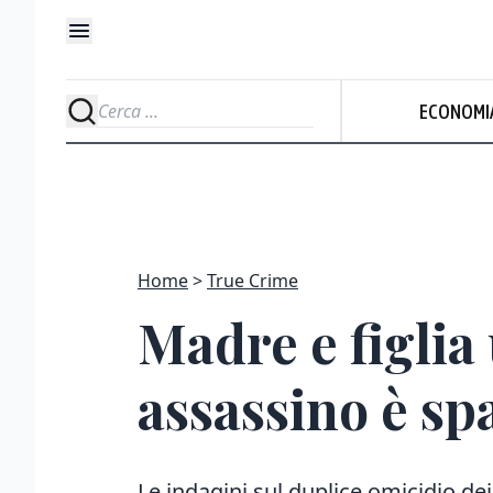
ECONOMI
Home
True Crime
Madre e figlia 
assassino è sp
Le indagini sul duplice omicidio de