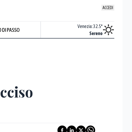
ACCEDI
Udine
:
32.9
°
Venezia
:
32.5
°
 DI PASSO
ente soleggiato
Sereno
Prev
ucciso