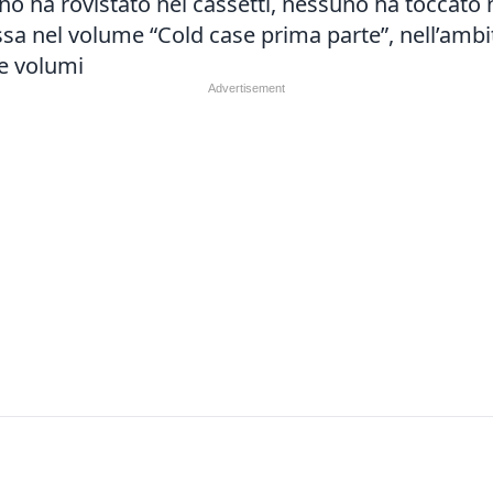
no ha rovistato nei cassetti, nessuno ha toccato n
sa nel volume “Cold case prima parte”, nell’ambit
ue volumi