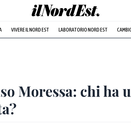
A
VIVERE IL NORD EST
LABORATORIO NORD EST
CAMBIO
Prevalentem
caso Moressa: chi ha 
ta?