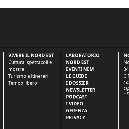
VIVERE IL NORD EST
LABORATORIO
No
Cultura, spettacoli e
NORD EST
No
mostre
EVENTI NEM
34
Turismo e itinerari
LE GUIDE
C.
I d
Tempo libero
I DOSSIER
es
NEWSLETTER
e l
PODCAST
I VIDEO
GERENZA
PRIVACY