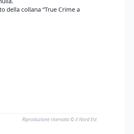
ulla.
o della collana “True Crime a
Riproduzione riservata © il Nord Est