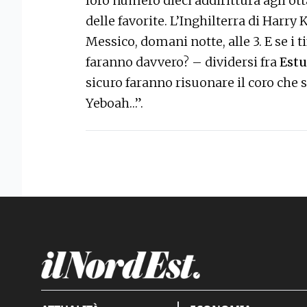
loro numero dieci addirittura agli otta
delle favorite. L’Inghilterra di Harry 
Messico, domani notte, alle 3. E se i 
faranno davvero? – dividersi fra
Estu
sicuro faranno risuonare il coro che s
Yeboah…”.