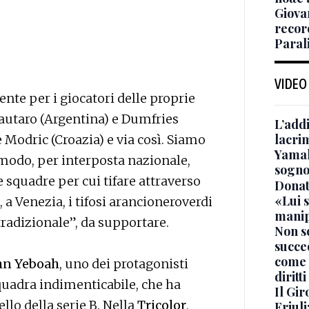
Giova
recor
Paral
VIDEO
ente per i giocatori delle proprie
Lautaro (Argentina) e Dumfries
L’add
lacri
e Modric (Croazia) e via così. Siamo
Yamal 
 modo, per interposta nazionale,
sogno
le squadre per cui tifare attraverso
Donat
«Lui s
 a Venezia, i tifosi arancioneroverdi
manip
radizionale”, da supportare.
Non s
succe
come 
ohn Yeboah
, uno dei protagonisti
diritti
quadra indimenticabile, che ha
Il Gir
ello della serie B. Nella
Tricolor
,
Friul