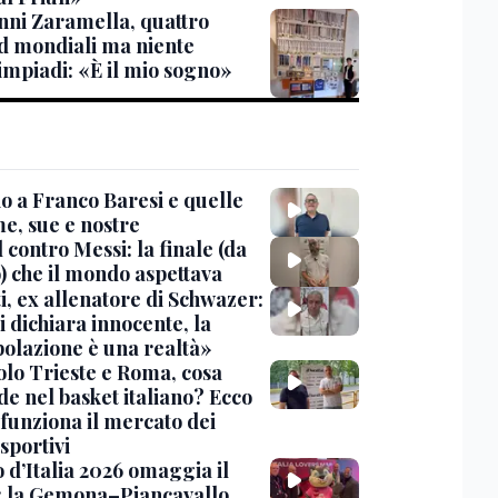
nni Zaramella, quattro
d mondiali ma niente
impiadi: «È il mio sogno»
io a Franco Baresi e quelle
me, sue e nostre
contro Messi: la finale (da
) che il mondo aspettava
i, ex allenatore di Schwazer:
i dichiara innocente, la
olazione è una realtà»
olo Trieste e Roma, cosa
de nel basket italiano? Ecco
funziona il mercato dei
 sportivi
o d’Italia 2026 omaggia il
i: la Gemona–Piancavallo