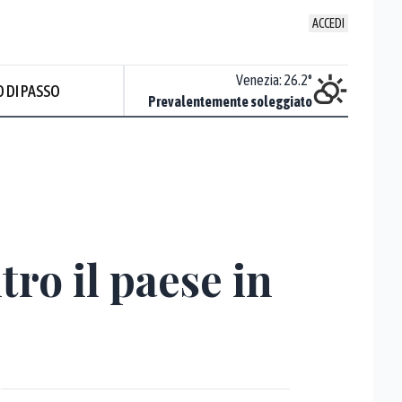
ACCEDI
Udine
:
26.4
°
Venezia
:
26.2
°
 DI PASSO
Sereno
Prevalentemente soleggiato
Prev
ro il paese in