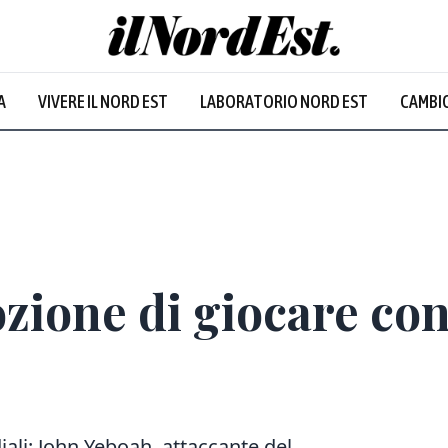
A
VIVERE IL NORD EST
LABORATORIO NORD EST
CAMBIO
zione di giocare cont
iali: John Yeboah, attaccante del