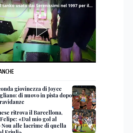
Ecco il tanko usato dai Serenissimi nel 1997 per il blitz a San Marco
 ANCHE
conda giovinezza di Joyce
gliano: di nuovo in pista dopo
ravidanze
ese ritrova il Barcellona,
Felipe: «Dal mio gol al
Nou alle lacrime di quella
al Friuli»