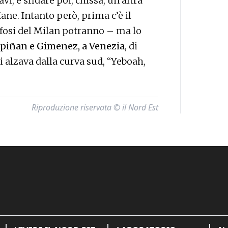
vi, e sfidare poi, chissà, un’altra
Kane. Intanto però, prima c’è il
tifosi del Milan potranno – ma lo
piñan e Gimenez, a Venezia
, di
i alzava dalla curva sud, “Yeboah,
Riproduzione riservata © il Nord Est