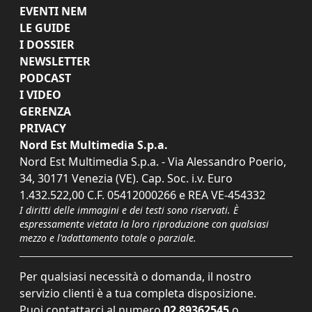
EVENTI NEM
LE GUIDE
I DOSSIER
NEWSLETTER
PODCAST
I VIDEO
GERENZA
PRIVACY
Nord Est Multimedia S.p.a.
Nord Est Multimedia S.p.a. - Via Alessandro Poerio,
34, 30171 Venezia (VE). Cap. Soc. i.v. Euro
1.432.522,00 C.F. 05412000266 e REA VE-454332
I diritti delle immagini e dei testi sono riservati. È
espressamente vietata la loro riproduzione con qualsiasi
mezzo e l'adattamento totale o parziale.
Per qualsiasi necessità o domanda, il nostro
servizio clienti è a tua completa disposizione.
Puoi contattarci al numero
02 89362545
o