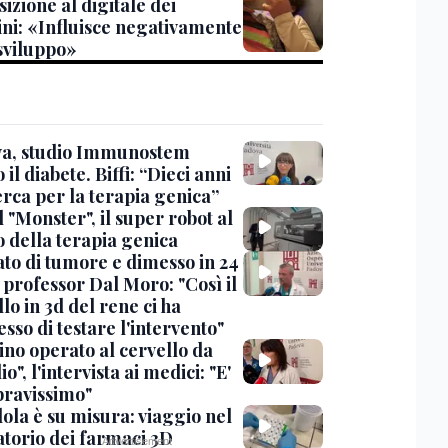
sizione al digitale dei
ni: «Influisce negativamente
 sviluppo»
a, studio Immunostem
 il diabete. Biffi: “Dieci anni
erca per la terapia genica”
l "Monster", il super robot al
o della terapia genica
to di tumore e dimesso in 24
l professor Dal Moro: "Così il
o in 3d del rene ci ha
so di testare l'intervento"
no operato al cervello da
io", l'intervista ai medici: "E'
 bravissimo"
lola è su misura: viaggio nel
atorio dei farmaci 3D