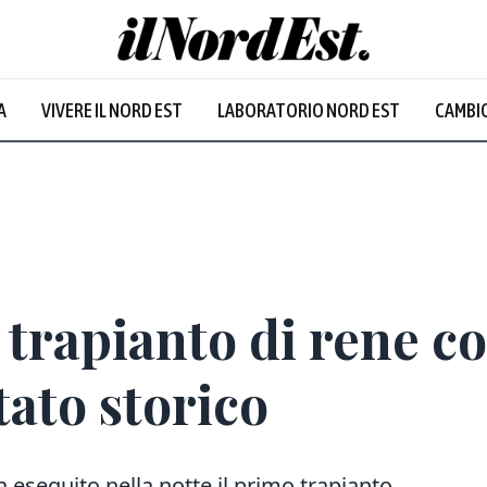
A
VIVERE IL NORD EST
LABORATORIO NORD EST
CAMBIO
trapianto di rene c
tato storico
 eseguito nella notte il primo trapianto