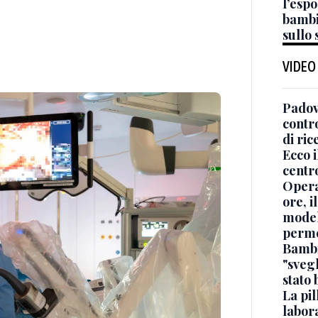
l’espo
bambi
sullo
VIDEO
Padov
contro
di ric
Ecco i
centr
Opera
ore, i
modell
permes
Bambi
"svegl
stato
La pil
labor