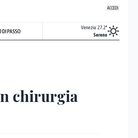
ACCEDI
Udine
:
26.4
°
Venezia
:
27.2
°
 DI PASSO
Sereno
Sereno
on chirurgia