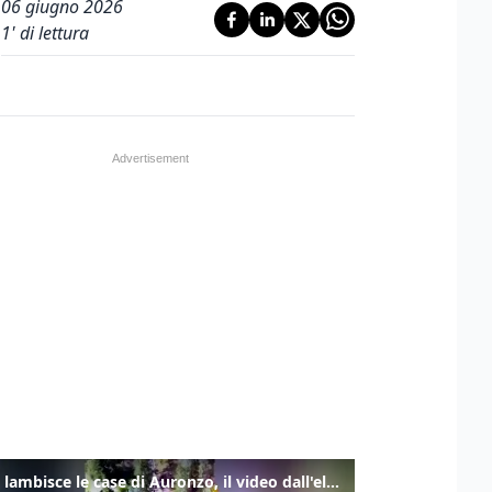
06 giugno 2026
1
' di lettura
Frana lambisce le case di Auronzo, il video dall'elicottero dei vigili del fuoco