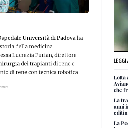
spedale Università di Padova
ha
 storia della medicina
ressa Lucrezia Furian, direttore
LEGGI
hirurgia
dei trapianti di rene e
nto di rene con tecnica robotica
Lotta 
Avian
che fr
La tra
anni i
editi
La Pe