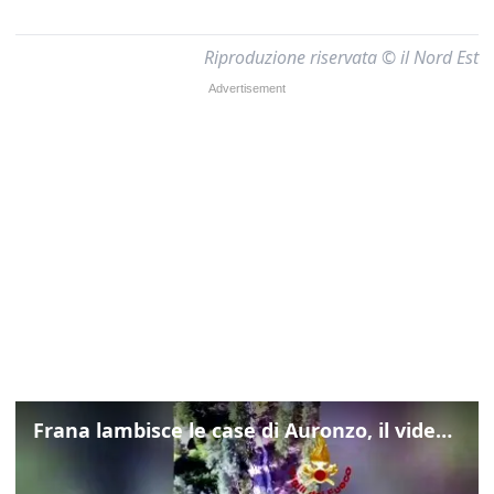
Riproduzione riservata © il Nord Est
Frana lambisce le case di Auronzo, il video dall'elicottero dei vigili del fuoco