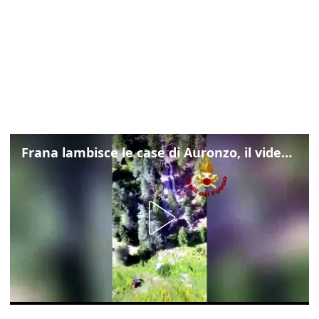
Frana lambisce le case di Auronzo, il video dall'elicottero dei vigili del fuoco