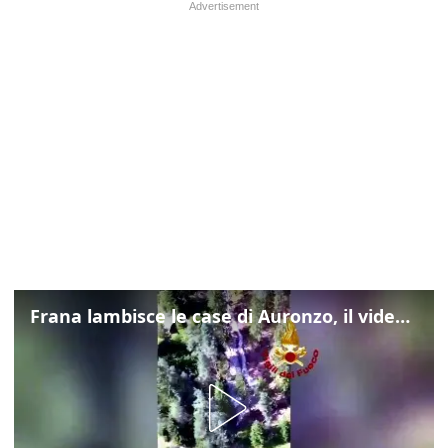
Frana lambisce le case di Auronzo, il video dall'elicottero dei vigili del fuoco