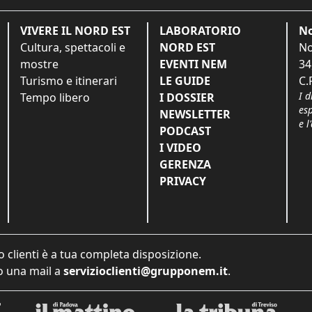
VIVERE IL NORD EST
LABORATORIO
No
Cultura, spettacoli e
NORD EST
No
mostre
EVENTI NEM
34
Turismo e itinerari
LE GUIDE
C.
I d
Tempo libero
I DOSSIER
es
NEWSLETTER
e l
PODCAST
I VIDEO
GERENZA
PRIVACY
o clienti è a tua completa disposizione.
 una mail a
servizioclienti@grupponem.it
.