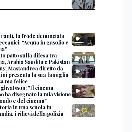
ranti, la frode denunciata
ccanici: "Acqua in gasolio e
na"
o patto sulla difesa tra
ia, Arabia Saudita e Pakistan
y, Mastandrea diretto da
ini presenta la sua famiglia
sa ma felice
ighvatsson: "Il cinema
no ha disegnato la mia visione
ondo e del cinema"
oria in una scuola in
ndia, i rilievi della polizia