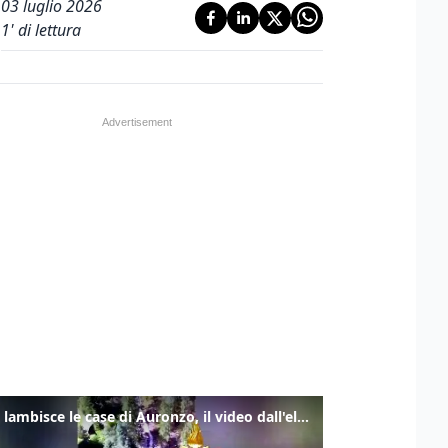
03 luglio 2026
1
' di lettura
Frana lambisce le case di Auronzo, il video dall'elicottero dei vigili del fuoco