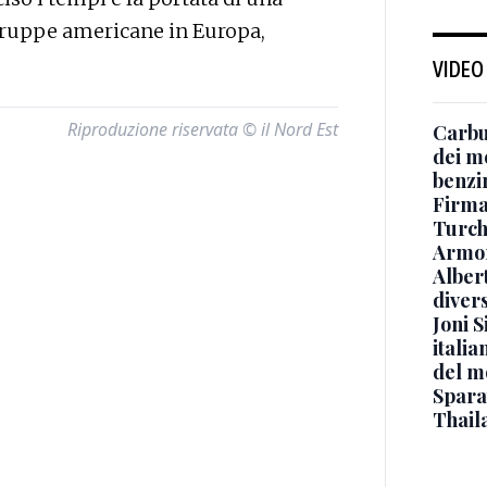
truppe americane in Europa,
VIDEO
Riproduzione riservata © il Nord Est
Carbu
dei me
benzi
Firmat
Turch
Armon
Albert
diver
Joni S
italia
del m
Sparat
Thaila