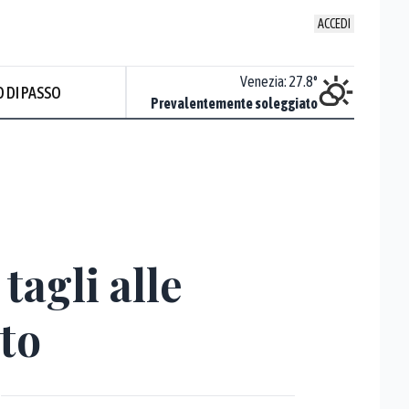
ACCEDI
Udine
:
28.2
°
Venezia
:
27.8
°
 DI PASSO
ente soleggiato
Prevalentemente soleggiato
tagli alle
to