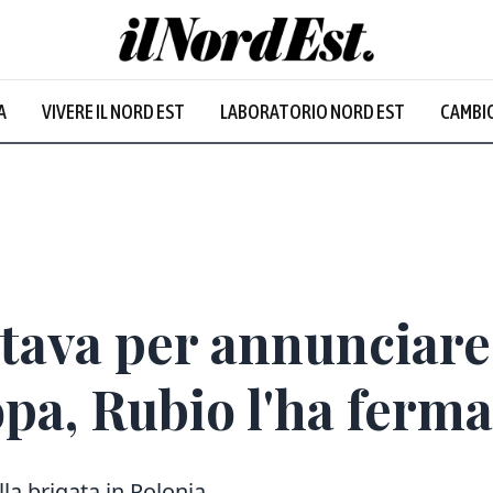
A
VIVERE IL NORD EST
LABORATORIO NORD EST
CAMBIO
Prevalentem
tava per annunciare 
pa, Rubio l'ha ferma
lla brigata in Polonia