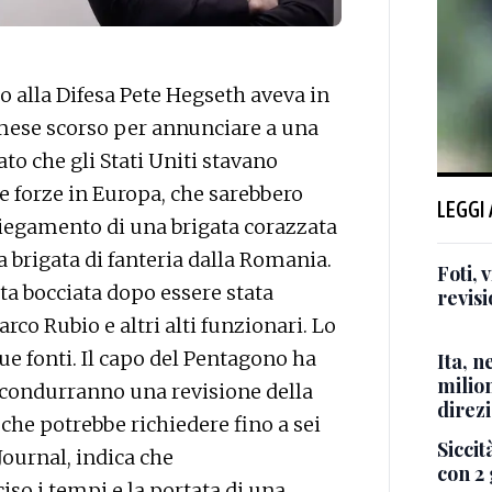
o alla Difesa Pete Hegseth aveva in
 mese scorso per annunciare a una
ato che gli Stati Uniti stavano
ie forze in Europa, che sarebbero
LEGGI
spiegamento di una brigata corazzata
na brigata di fanteria dalla Romania.
Foti,
ata bocciata dopo essere stata
revisi
rco Rubio e altri alti funzionari. Lo
sue fonti. Il capo del Pentagono ha
Ita, 
milio
ti condurranno una revisione della
direzi
che potrebbe richiedere fino a sei
Siccità
 Journal, indica che
con 2 
so i tempi e la portata di una