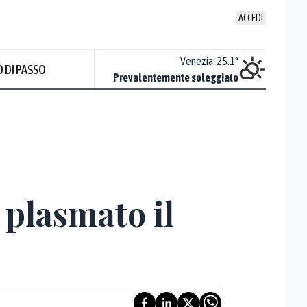
ACCEDI
Udine
:
24.8
°
Venezia
:
25.1
°
 DI PASSO
ente soleggiato
Prevalentemente soleggiato
Prev
 plasmato il