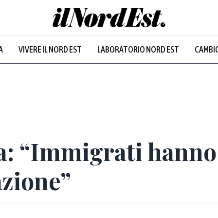
A
VIVERE IL NORD EST
LABORATORIO NORD EST
CAMBIO
Prevalentem
sa: “Immigrati hanno
azione”