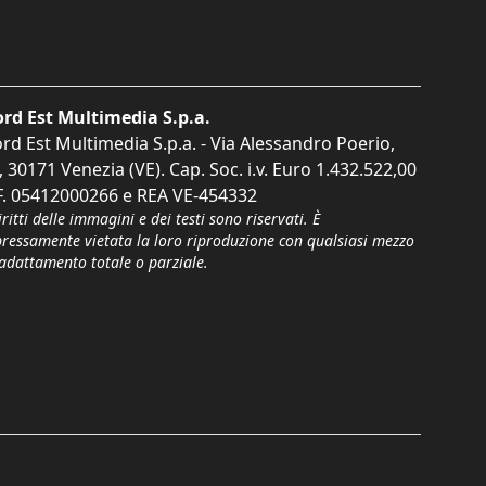
rd Est Multimedia S.p.a.
rd Est Multimedia S.p.a. - Via Alessandro Poerio,
, 30171 Venezia (VE). Cap. Soc. i.v. Euro 1.432.522,00
F. 05412000266 e REA VE-454332
iritti delle immagini e dei testi sono riservati. È
pressamente vietata la loro riproduzione con qualsiasi mezzo
'adattamento totale o parziale.