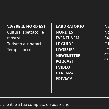
VIVERE IL NORD EST
LABORATORIO
No
Cultura, spettacoli e
NORD EST
No
mostre
EVENTI NEM
34
Turismo e itinerari
LE GUIDE
C.
I d
Tempo libero
I DOSSIER
es
NEWSLETTER
e l
PODCAST
I VIDEO
GERENZA
PRIVACY
o clienti è a tua completa disposizione.