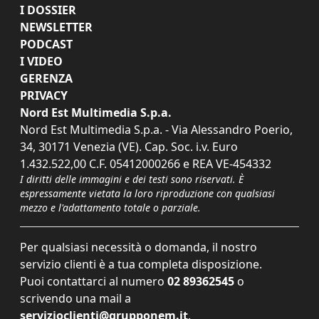
I DOSSIER
NEWSLETTER
PODCAST
I VIDEO
GERENZA
PRIVACY
Nord Est Multimedia S.p.a.
Nord Est Multimedia S.p.a. - Via Alessandro Poerio,
34, 30171 Venezia (VE). Cap. Soc. i.v. Euro
1.432.522,00 C.F. 05412000266 e REA VE-454332
I diritti delle immagini e dei testi sono riservati. È
espressamente vietata la loro riproduzione con qualsiasi
mezzo e l'adattamento totale o parziale.
Per qualsiasi necessità o domanda, il nostro
servizio clienti è a tua completa disposizione.
Puoi contattarci al numero
02 89362545
o
scrivendo una mail a
servizioclienti@grupponem.it
.