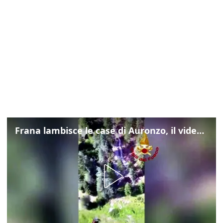
Frana lambisce le case di Auronzo, il video dall'elicottero dei vigili del fuoco