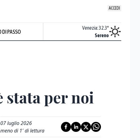
ACCEDI
Udine
:
33
°
Venezia
:
32.3
°
 DI PASSO
ente soleggiato
Sereno
 stata per noi
07 luglio 2026
meno di 1' di lettura