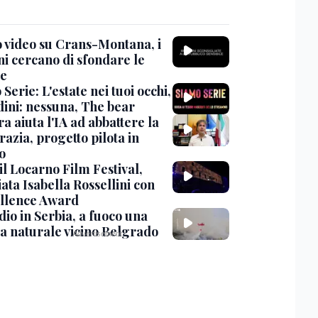
 video su Crans-Montana, i
ni cercano di sfondare le
te
Serie: L'estate nei tuoi occhi,
dini: nessuna, The bear
ra aiuta l'IA ad abbattere la
azia, progetto pilota in
o
 il Locarno Film Festival,
ata Isabella Rossellini con
ellence Award
io in Serbia, a fuoco una
va naturale vicino Belgrado