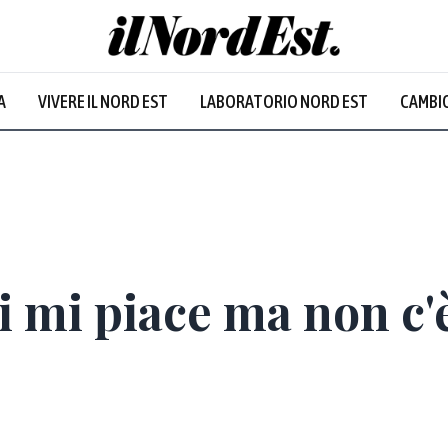
A
VIVERE IL NORD EST
LABORATORIO NORD EST
CAMBIO
Prevalentem
mi piace ma non c'è