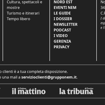
Cultura, spettacoli e
NORD EST
No
mostre
EVENTI NEM
34
Turismo e itinerari
LE GUIDE
C.
I d
Tempo libero
I DOSSIER
es
NEWSLETTER
e l
PODCAST
I VIDEO
GERENZA
PRIVACY
o clienti è a tua completa disposizione.
 una mail a
servizioclienti@grupponem.it
.