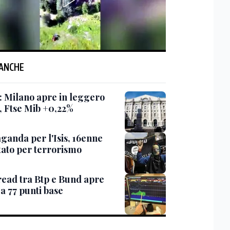
 ANCHE
: Milano apre in leggero
o, Ftse Mib +0,22%
ganda per l'Isis, 16enne
tato per terrorismo
read tra Btp e Bund apre
 a 77 punti base