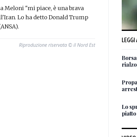
 Meloni "mi piace, è una brava
ll'Iran. Lo ha detto Donald Trump
 (ANSA).
LEGGI
Riproduzione riservata © il Nord Est
Borsa
rialz
Propa
arres
Lo sp
piatto