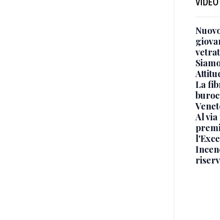
VIDEO
Nuovo
giova
vetra
Siamo 
Attitu
La fib
burocr
Venet
Al via
premi
l'Exc
Incend
riser