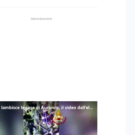
Frana lambisce le case di Auronzo, il video dall'elicottero dei vigili del fuoco