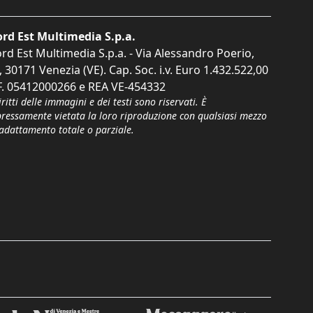
rd Est Multimedia S.p.a.
rd Est Multimedia S.p.a. - Via Alessandro Poerio,
, 30171 Venezia (VE). Cap. Soc. i.v. Euro 1.432.522,00
F. 05412000266 e REA VE-454332
iritti delle immagini e dei testi sono riservati. È
pressamente vietata la loro riproduzione con qualsiasi mezzo
'adattamento totale o parziale.