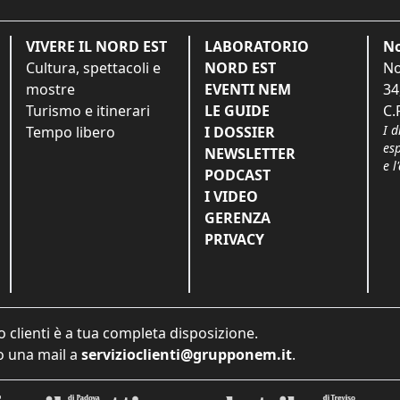
VIVERE IL NORD EST
LABORATORIO
No
Cultura, spettacoli e
NORD EST
No
mostre
EVENTI NEM
34
Turismo e itinerari
LE GUIDE
C.
I d
Tempo libero
I DOSSIER
es
NEWSLETTER
e l
PODCAST
I VIDEO
GERENZA
PRIVACY
o clienti è a tua completa disposizione.
 una mail a
servizioclienti@grupponem.it
.