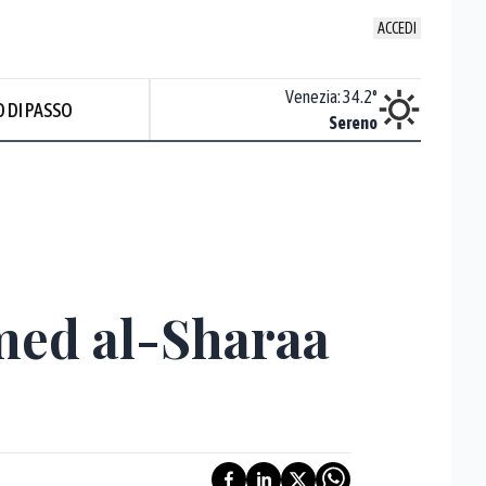
ACCEDI
Udine
:
35.2
°
Venezia
:
34.2
°
 DI PASSO
Nuvoloso
Sereno
hmed al-Sharaa