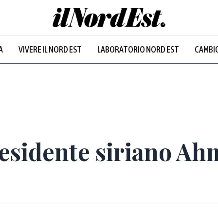
A
VIVERE IL NORD EST
LABORATORIO NORD EST
CAMBIO
residente siriano A