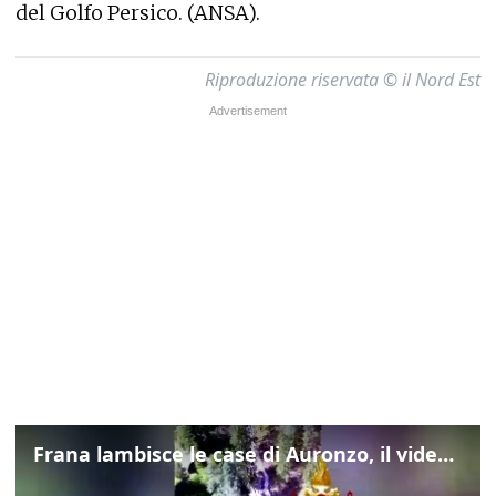
del Golfo Persico. (ANSA).
Riproduzione riservata © il Nord Est
Frana lambisce le case di Auronzo, il video dall'elicottero dei vigili del fuoco