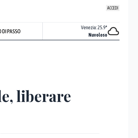
ACCEDI
Udine
:
23.3
°
Venezia
:
25.9
°
 DI PASSO
Temporali
Nuvoloso
Prev
e, liberare