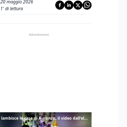
20 maggio 2026
1
' di lettura
Frana lambisce le case di Auronzo, il video dall'elicottero dei vigili del fuoco