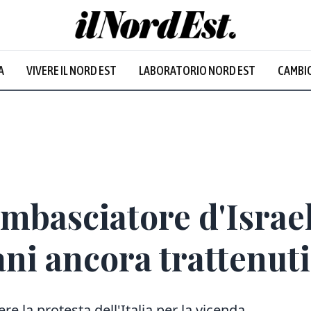
A
VIVERE IL NORD EST
LABORATORIO NORD EST
CAMBIO
ambasciatore d'Israel
iani ancora trattenuti
 la protesta dell'Italia per la vicenda