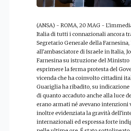
(ANSA) - ROMA, 20 MAG - L'immediata
Italia di tutti i connazionali ancora t
Segretario Generale della Farnesina, 
all'ambasciatore di Israele in Italia,
Farnesina su istruzione del Ministro 
esprimere la ferma protesta del Gover
vicenda che ha coinvolto cittadini ita
Guariglia ha ribadito, su indicazione 
di quanto accaduto anche alla luce del
erano armati né avevano intenzioni vi
inoltre evidenziata la gravità dell'i
internazionali ed espressa forte ind
nelle ultime ore. É stato sottolineato