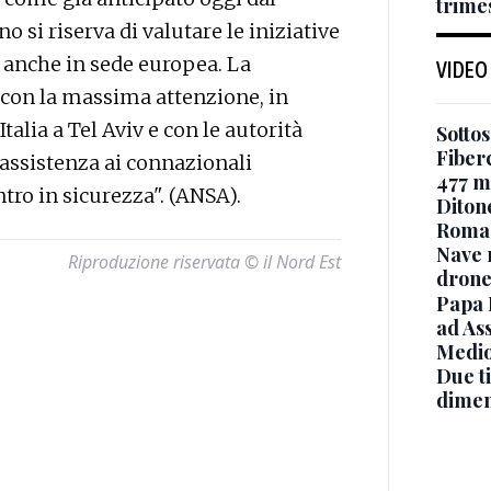
trimes
o si riserva di valutare le iniziative
 anche in sede europea. La
VIDEO
o con la massima attenzione, in
talia a Tel Aviv e con le autorità
Sottos
Fiberc
 assistenza ai connazionali
477 mi
ntro in sicurezza". (ANSA).
Diton
Roma
Nave 
Riproduzione riservata © il Nord Est
drone
Papa 
ad Ass
Medio
Due ti
dimen