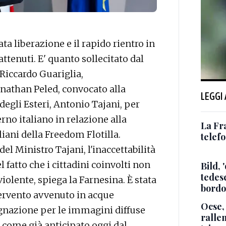
 liberazione e il rapido rientro in
rattenuti. E' quanto sollecitato dal
Riccardo Guariglia,
 Jonathan Peled, convocato alla
LEGGI
degli Esteri, Antonio Tajani, per
no italiano in relazione alla
La Fr
liani della Freedom Flotilla.
telef
del Ministro Tajani, l'inaccettabilità
 fatto che i cittadini coinvolti non
Bild, 
tedes
olente, spiega la Farnesina. È stata
bordo
ntervento avvenuto in acque
Ocse, 
ignazione per le immagini diffuse
ralle
, come già anticipato oggi dal