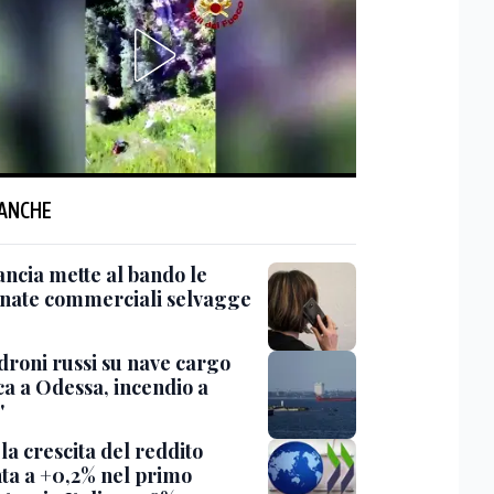
 ANCHE
ancia mette al bando le
onate commerciali selvagge
'droni russi su nave cargo
ca a Odessa, incendio a
'
la crescita del reddito
nta a +0,2% nel primo