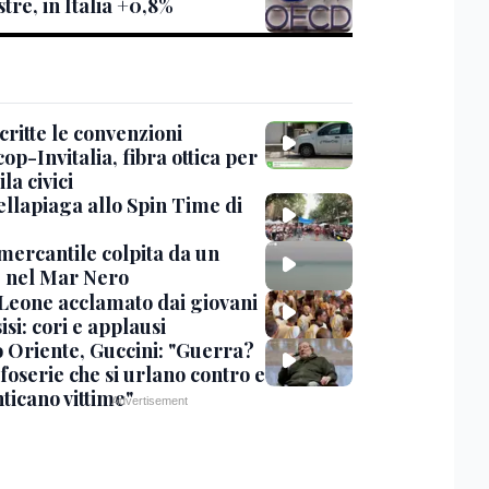
tre, in Italia +0,8%
critte le convenzioni
op-Invitalia, fibra ottica per
la civici
ellapiaga allo Spin Time di
mercantile colpita da un
 nel Mar Nero
Leone acclamato dai giovani
isi: cori e applausi
 Oriente, Guccini: "Guerra?
foserie che si urlano contro e
ticano vittime"