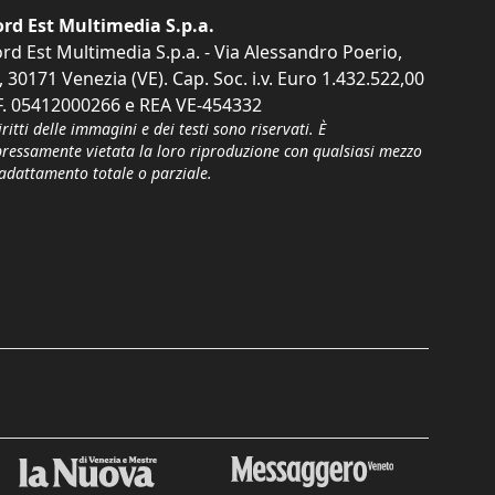
rd Est Multimedia S.p.a.
rd Est Multimedia S.p.a. - Via Alessandro Poerio,
, 30171 Venezia (VE). Cap. Soc. i.v. Euro 1.432.522,00
F. 05412000266 e REA VE-454332
iritti delle immagini e dei testi sono riservati. È
pressamente vietata la loro riproduzione con qualsiasi mezzo
'adattamento totale o parziale.