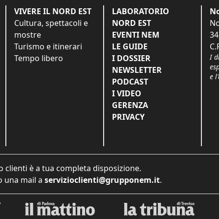
VIVERE IL NORD EST
LABORATORIO
No
Cultura, spettacoli e
NORD EST
No
mostre
EVENTI NEM
34
Turismo e itinerari
LE GUIDE
C.
I d
Tempo libero
I DOSSIER
es
NEWSLETTER
e l
PODCAST
I VIDEO
GERENZA
PRIVACY
o clienti è a tua completa disposizione.
 una mail a
servizioclienti@grupponem.it
.