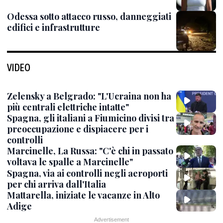
Odessa sotto attacco russo, danneggiati
edifici e infrastrutture
VIDEO
Zelensky a Belgrado: "L'Ucraina non ha
più centrali elettriche intatte"
Spagna, gli italiani a Fiumicino divisi tra
preoccupazione e dispiacere per i
controlli
Marcinelle, La Russa: "C'è chi in passato
voltava le spalle a Marcinelle"
Spagna, via ai controlli negli aeroporti
per chi arriva dall'Italia
Mattarella, iniziate le vacanze in Alto
Adige