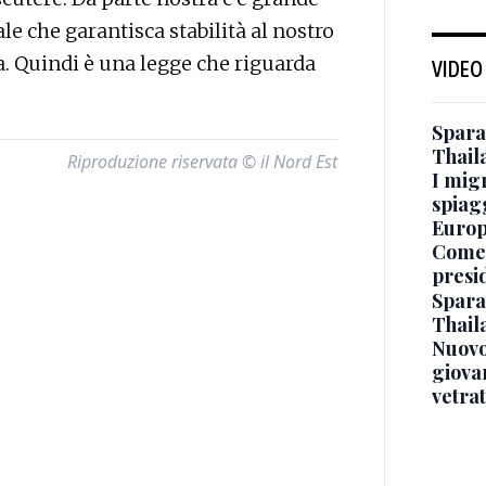
le che garantisca stabilità al nostro
a. Quindi è una legge che riguarda
VIDEO
Sparat
Thaila
Riproduzione riservata © il Nord Est
I mig
spiag
Europ
Come 
presi
Sparat
Thaila
Nuovo
giova
vetra