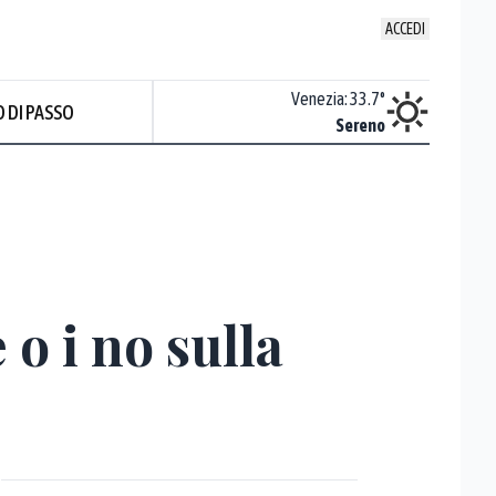
ACCEDI
Udine
:
34.9
°
Venezia
:
33.7
°
 DI PASSO
Nuvoloso
Sereno
Prev
o i no sulla