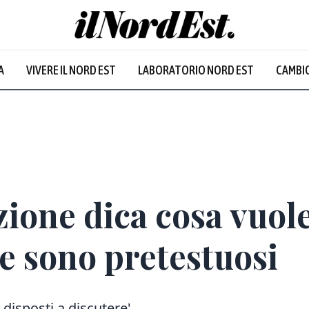
A
VIVERE IL NORD EST
LABORATORIO NORD EST
CAMBIO
ione dica cosa vuole 
le sono pretestuosi
isposti a discutere'