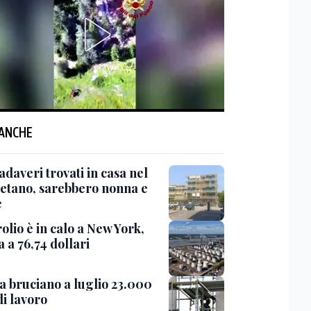
 ANCHE
daveri trovati in casa nel
etano, sarebbero nonna e
e
rolio è in calo a New York,
a a 76,74 dollari
sa bruciano a luglio 23.000
di lavoro