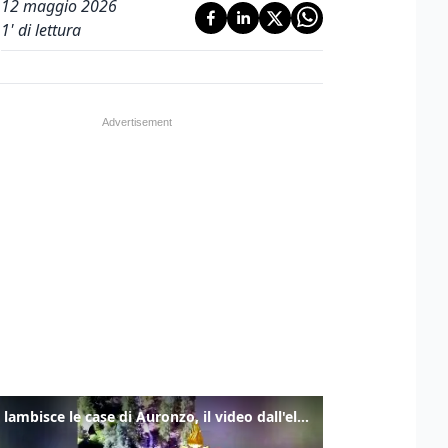
12 maggio 2026
1
' di lettura
Frana lambisce le case di Auronzo, il video dall'elicottero dei vigili del fuoco