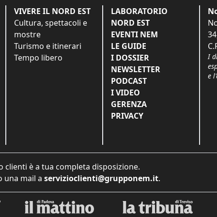
VIVERE IL NORD EST
LABORATORIO
No
Cultura, spettacoli e
NORD EST
No
mostre
EVENTI NEM
34
Turismo e itinerari
LE GUIDE
C.
I d
Tempo libero
I DOSSIER
es
NEWSLETTER
e l
PODCAST
I VIDEO
GERENZA
PRIVACY
o clienti è a tua completa disposizione.
 una mail a
servizioclienti@grupponem.it
.