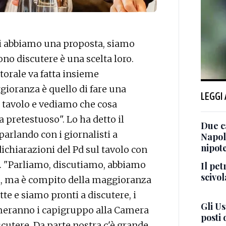
i abbiamo una proposta, siamo
ono discutere è una scelta loro.
torale va fatta insieme
gioranza è quello di fare una
LEGGI
 tavolo e vediamo che cosa
a pretestuoso". Lo ha detto il
Due ca
parlando con i giornalisti a
Napol
nipot
chiarazioni del Pd sul tavolo con
le. "Parliamo, discutiamo, abbiamo
Il pet
scivol
ivi, ma è compito della maggioranza
tte e siamo pronti a discutere, i
Gli U
meranno i capigruppo alla Camera
posti 
scutere. Da parte nostra c'è grande