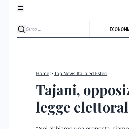
ECONOMI
Home
Top News Italia ed Esteri
Tajani, opposiz
legge elettora
"Noi abbiamo una proposta, siamo d