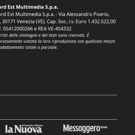
rd Est Multimedia S.p.a.
rd Est Multimedia S.p.a. - Via Alessandro Poerio,
, 30171 Venezia (VE). Cap. Soc. i.v. Euro 1.432.522,00
F. 05412000266 e REA VE-454332
iritti delle immagini e dei testi sono riservati. È
pressamente vietata la loro riproduzione con qualsiasi mezzo
'adattamento totale o parziale.