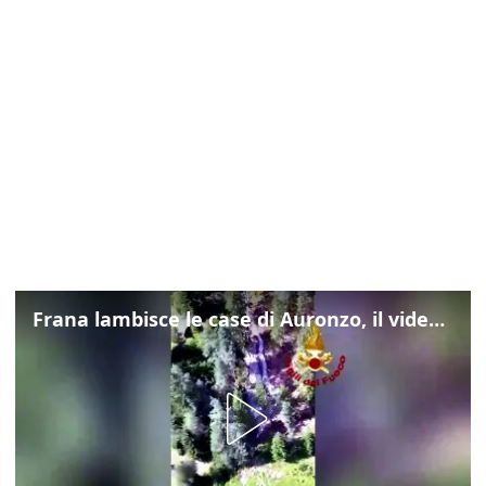
Frana lambisce le case di Auronzo, il video dall'elicottero dei vigili del fuoco