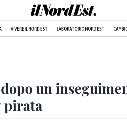
A
VIVERE IL NORD EST
LABORATORIO NORD EST
CAMBIO
Prevalentem
dopo un inseguimen
v pirata