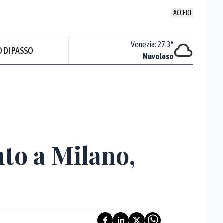
ACCEDI
Udine
:
27
°
Venezia
:
27.3
°
 DI PASSO
ente soleggiato
Nuvoloso
Prev
to a Milano,