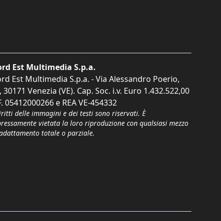
rd Est Multimedia S.p.a.
rd Est Multimedia S.p.a. - Via Alessandro Poerio,
, 30171 Venezia (VE). Cap. Soc. i.v. Euro 1.432.522,00
F. 05412000266 e REA VE-454332
iritti delle immagini e dei testi sono riservati. È
pressamente vietata la loro riproduzione con qualsiasi mezzo
'adattamento totale o parziale.