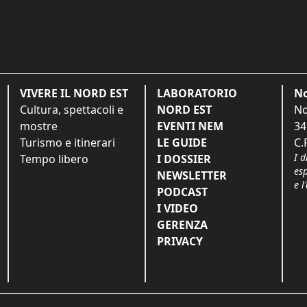
VIVERE IL NORD EST
LABORATORIO
No
Cultura, spettacoli e
NORD EST
No
mostre
EVENTI NEM
34
Turismo e itinerari
LE GUIDE
C.
I d
Tempo libero
I DOSSIER
es
NEWSLETTER
e l
PODCAST
I VIDEO
GERENZA
PRIVACY