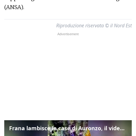
(ANSA).
Riproduzione riservata © il Nord Est
Frana lambisce le case di Auronzo, il video dall'elicottero dei vigili del fuoco