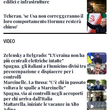
edifici e infrastrutture
Teheran, 'se Usa non correggeranno il
loro comportamento Hormuz resterà
chiuso'
VIDEO
Zelensky a Belgrado: "L'Ucraina non ha
più centrali elettriche intatte"
Spagna, gli italiani a Fiumicino divisi tra
preoccupazione e dispiacere per i
controlli
Marcinelle, La Russa: "C'è chi in passato
voltava le spalle a Marcinelle"
Spagna, via ai controlli negli aeroporti
per chi arriva dall'Italia
Mattarella, iniziate le vacanze in Alto
Adige