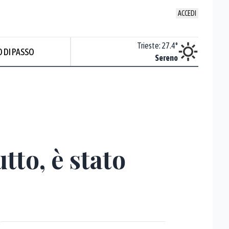
ACCEDI
Venezia
:
26.7
°
Trieste
:
27.4
°
 DI PASSO
Sereno
Sereno
utto, è stato