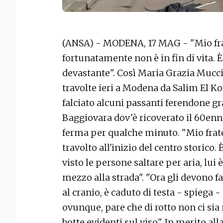
(ANSA) - MODENA, 17 MAG - "Mio fra
fortunatamente non è in fin di vita. È 
devastante". Così Maria Grazia Muccin
travolte ieri a Modena da Salim El Kou
falciato alcuni passanti ferendone gr
Baggiovara dov'è ricoverato il 60enne
ferma per qualche minuto. "Mio fratel
travolto all'inizio del centro storico. È
visto le persone saltare per aria, lui
mezzo alla strada". "Ora gli devono fa
al cranio, è caduto di testa - spiega
ovunque, pare che di rotto non ci sia 
botte evidenti sul viso". In merito all