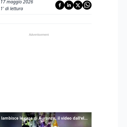
17 maggio 2026
1
' di lettura
Frana lambisce le case di Auronzo, il video dall'elicottero dei vigili del fuoco