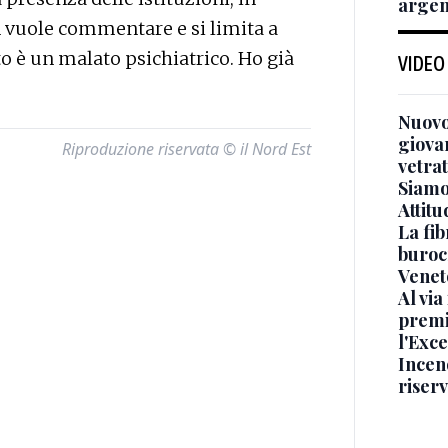
argen
 vuole commentare e si limita a
o è un malato psichiatrico. Ho già
VIDEO
Nuovo
giova
Riproduzione riservata © il Nord Est
vetra
Siamo 
Attitu
La fib
burocr
Venet
Al via
premi
l'Exc
Incend
riser