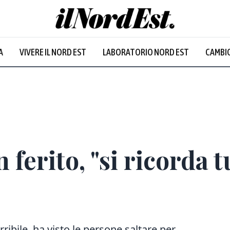
Udine
:
25.9
°
A
VIVERE IL NORD EST
LABORATORIO NORD EST
CAMBIO
Nuvoloso
 ferito, "si ricorda t
ribile, ha visto le persone saltare per