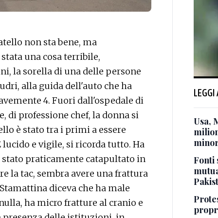
tello non sta bene, ma
stata una cosa terribile,
i, la sorella di una delle persone
dri, alla guida dell'auto che ha
LEGGI
avemente 4. Fuori dall'ospedale di
, di professione chef, la donna si
Usa, 
lo è stato tra i primi a essere
milion
minor
 lucido e vigile, si ricorda tutto. Ha
 è stato praticamente catapultato in
Fonti 
mutua
re la tac, sembra avere una frattura
Pakis
 - Stamattina diceva che ha male
Protes
nulla, ha micro fratture al cranio e
propr
a presenza delle istituzioni, in