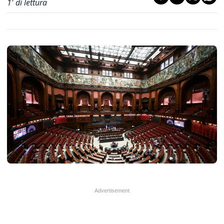
1
' di lettura