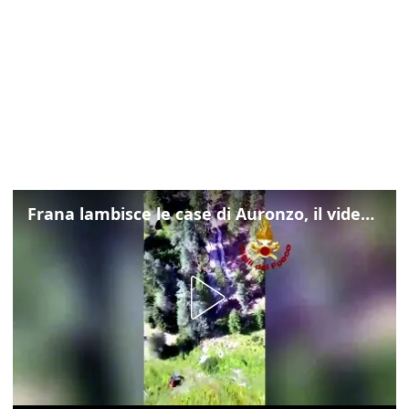
Frana lambisce le case di Auronzo, il video dall'elicottero dei vigili del fuoco